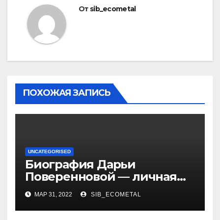
От
sib_ecometal
ПОХОЖАЯ ЗАПИСЬ
UNCATEGORISED
Биография Дарьи
Поверенновой — личная
жизнь, карьера и
МАР 31, 2022
SIB_ECOMETAL
достижения знаменитой
российской актрисы