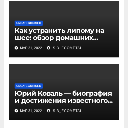
UNCATEGORISED
Как устранить липому на
шее: обзор домашних
методов лечения
МАР 31, 2022
SIB_ECOMETAL
UNCATEGORISED
Юрий Коваль — биография
и достижения известного
украинского дизайнера
МАР 31, 2022
SIB_ECOMETAL