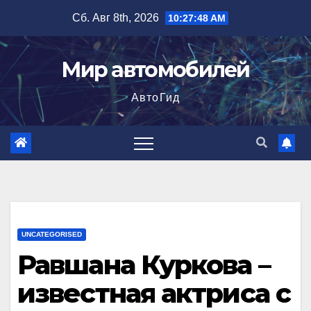
Перейти
Сб. Авг 8th, 2026
10:27:49 AM
к
содержимому
Мир автомобилей
АвтоГид
UNCATEGORISED
Равшана Куркова –
известная актриса с