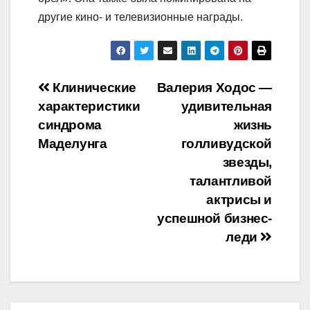
другие кино- и телевизионные награды.
Навигация
Клинические
Валерия Ходос —
характеристики
удивительная
по
синдрома
жизнь
записям
Маделунга
голливудской
звезды,
талантливой
актрисы и
успешной бизнес-
леди