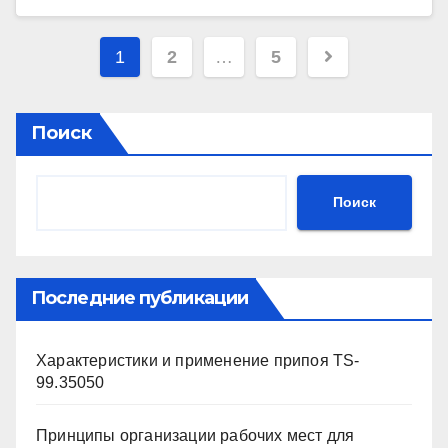
Пагинация
1
2
…
5
записей
Поиск
Поиск
Последние публикации
Характеристики и применение припоя TS-
99.35050
Принципы организации рабочих мест для