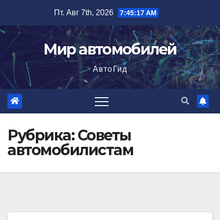
Перейти
Пт. Авг 7th, 2026
7:45:19 AM
к
содержимому
Мир автомобилей
АвтоГид
Рубрика:
Советы
автомобилистам