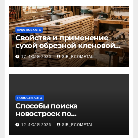
КУДА ПОЕХАТЬ
Свойства и применение
сухой обрезной кленовой
доски в столярном деле
17 ИЮЛЯ 2026
SIB_ECOMETAL
НОВОСТИ АВТО
Способы поиска
новостроек по
индивидуальным
12 ИЮЛЯ 2026
SIB_ECOMETAL
параметрам