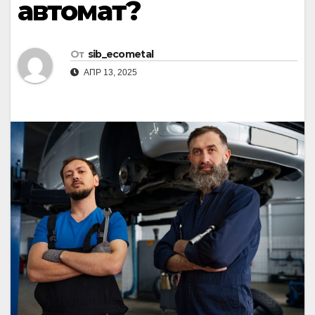
автомат?
От
sib_ecometal
АПР 13, 2025