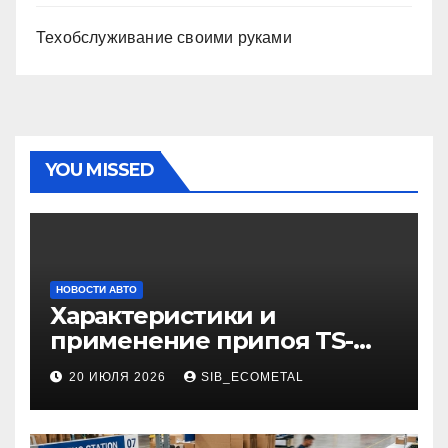
Техобслуживание своими руками
YOU MISSED
НОВОСТИ АВТО
Характеристики и
применение припоя TS-
99.35050
20 ИЮЛЯ 2026
SIB_ECOMETAL