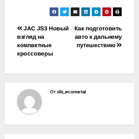
Навигация
JAC JS3 Новый
Как подготовить
взгляд на
авто к дальнему
по
компактные
путешествию
записям
кроссоверы
От
sib_ecometal