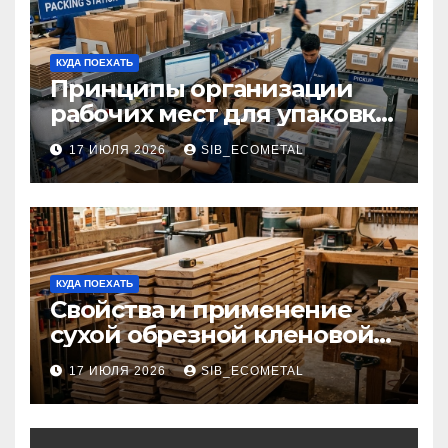
КУДА ПОЕХАТЬ
Принципы организации
рабочих мест для упаковки
и комплектации товаров
17 ИЮЛЯ 2026
SIB_ECOMETAL
КУДА ПОЕХАТЬ
Свойства и применение
сухой обрезной кленовой
доски в столярном деле
17 ИЮЛЯ 2026
SIB_ECOMETAL