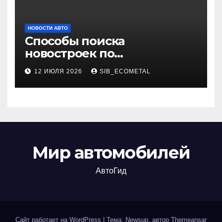
НОВОСТИ АВТО
Способы поиска
новостроек по
индивидуальным
12 ИЮЛЯ 2026
SIB_ECOMETAL
параметрам
Мир автомобилей
АвтоГид
Сайт работает на WordPress
|
Тема: Newsup, автор
Themeansar