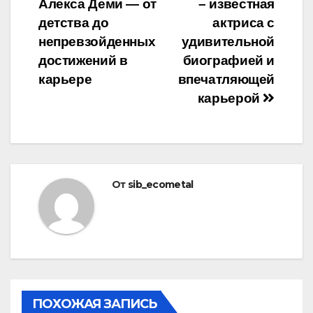
Алекса Деми — от
– известная
по
детства до
актриса с
записям
непревзойденных
удивительной
достижений в
биографией и
карьере
впечатляющей
карьерой
От
sib_ecometal
ПОХОЖАЯ ЗАПИСЬ