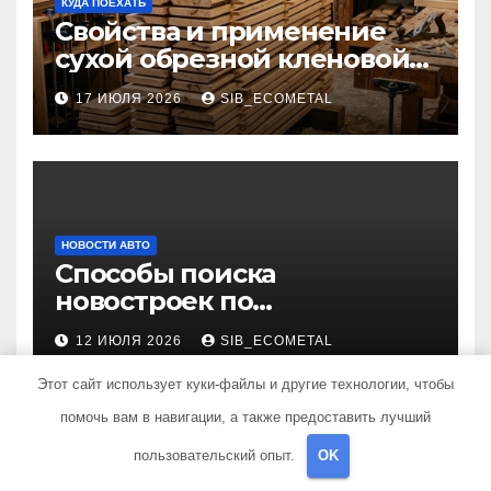
КУДА ПОЕХАТЬ
Свойства и применение
сухой обрезной кленовой
доски в столярном деле
17 ИЮЛЯ 2026
SIB_ECOMETAL
НОВОСТИ АВТО
Способы поиска
новостроек по
индивидуальным
12 ИЮЛЯ 2026
SIB_ECOMETAL
параметрам
Этот сайт использует куки-файлы и другие технологии, чтобы
помочь вам в навигации, а также предоставить лучший
пользовательский опыт.
OK