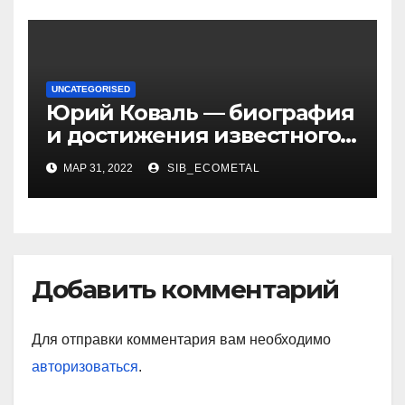
UNCATEGORISED
Юрий Коваль — биография
и достижения известного
украинского дизайнера
МАР 31, 2022
SIB_ECOMETAL
Добавить комментарий
Для отправки комментария вам необходимо
авторизоваться
.