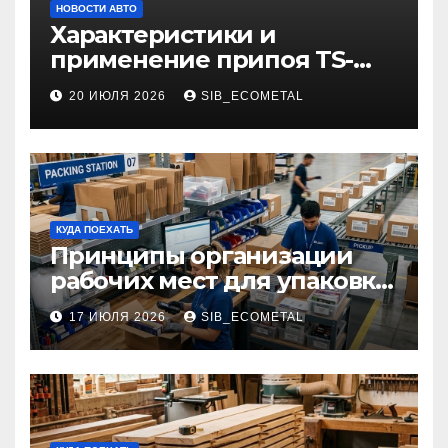
НОВОСТИ АВТО
Характеристики и
применение припоя TS-
99.35050
20 ИЮЛЯ 2026
SIB_ECOMETAL
КУДА ПОЕХАТЬ
Принципы организации
рабочих мест для упаковки
и комплектации товаров
17 ИЮЛЯ 2026
SIB_ECOMETAL