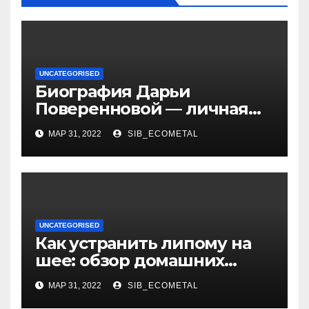
UNCATEGORISED
Биография Дарьи
Поверенновой — личная
жизнь, карьера и
МАР 31, 2022
SIB_ECOMETAL
достижения знаменитой
российской актрисы
UNCATEGORISED
Как устранить липому на
шее: обзор домашних
методов лечения
МАР 31, 2022
SIB_ECOMETAL