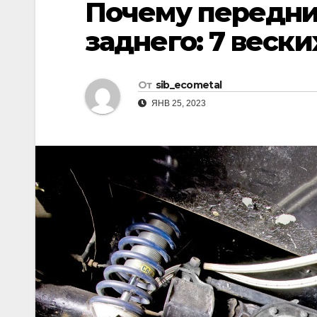
Почему передни
р
l
а
заднего: 7 веск
a
в
s
и
От
sib_ecometal
s
т
ЯНВ 25, 2023
n
ь
i
k
i