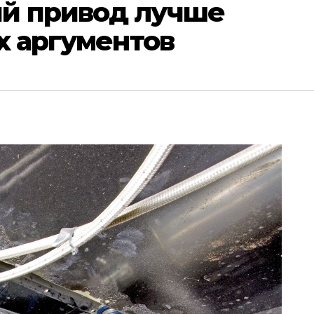
й привод лучше
их аргументов