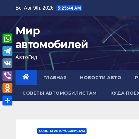
Перейти
Вс. Авг 9th, 2026
5:25:45 AM
к
содержимому
Мир
автомобилей
W
АвтоГид
h
T
a
e
V
ГЛАВНАЯ
НОВОСТИ АВТО
Р
t
l
K
V
s
e
СОВЕТЫ АВТОМОБИЛИСТАМ
КУДА ПОЕ
i
A
O
g
b
p
d
r
О
e
p
n
a
т
r
o
m
п
СОВЕТЫ АВТОМОБИЛИСТАМ
k