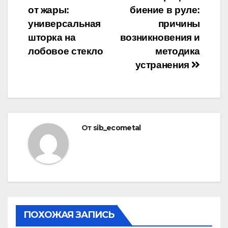
от жары:
биение в руле:
по
универсальная
причины
записям
шторка на
возникновения и
лобовое стекло
методика
устранения
От
sib_ecometal
ПОХОЖАЯ ЗАПИСЬ