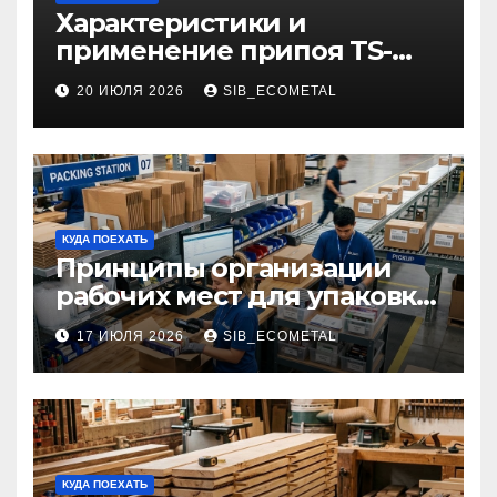
Характеристики и
применение припоя TS-
99.35050
20 ИЮЛЯ 2026
SIB_ECOMETAL
КУДА ПОЕХАТЬ
Принципы организации
рабочих мест для упаковки
и комплектации товаров
17 ИЮЛЯ 2026
SIB_ECOMETAL
КУДА ПОЕХАТЬ