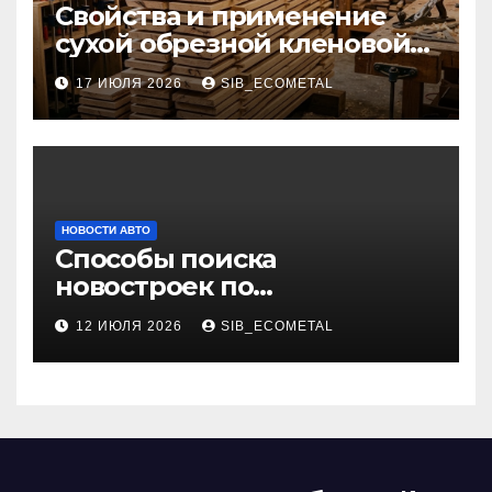
Свойства и применение
сухой обрезной кленовой
доски в столярном деле
17 ИЮЛЯ 2026
SIB_ECOMETAL
НОВОСТИ АВТО
Способы поиска
новостроек по
индивидуальным
12 ИЮЛЯ 2026
SIB_ECOMETAL
параметрам