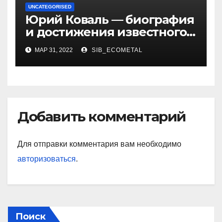
UNCATEGORISED
Юрий Коваль — биография
и достижения известного
украинского дизайнера
МАР 31, 2022
SIB_ECOMETAL
Добавить комментарий
Для отправки комментария вам необходимо
авторизоваться
.
Поиск