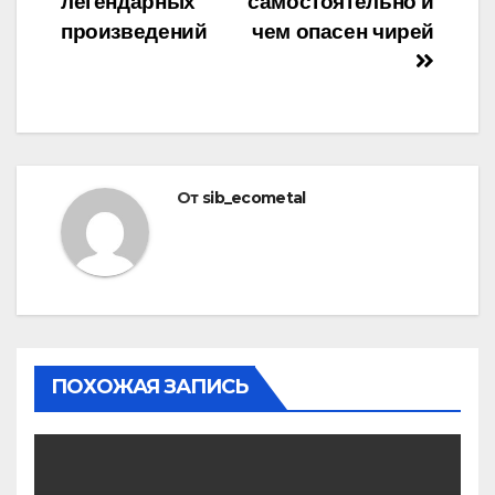
записям
легендарных
самостоятельно и
произведений
чем опасен чирей
От
sib_ecometal
ПОХОЖАЯ ЗАПИСЬ