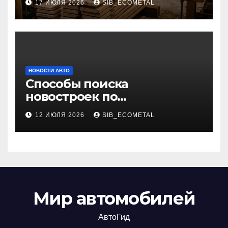
17 ИЮЛЯ 2026
SIB_ECOMETAL
НОВОСТИ АВТО
Способы поиска
новостроек по
индивидуальным
12 ИЮЛЯ 2026
SIB_ECOMETAL
параметрам
Мир автомобилей
АвтоГид