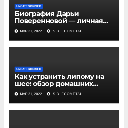
UNCATEGORISED
Биография Дарьи
Поверенновой — личная
жизнь, карьера и
МАР 31, 2022
SIB_ECOMETAL
достижения знаменитой
российской актрисы
UNCATEGORISED
Как устранить липому на
шее: обзор домашних
методов лечения
МАР 31, 2022
SIB_ECOMETAL