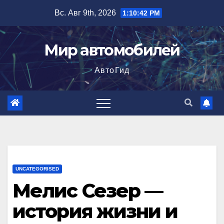
Перейти
Вс. Авг 9th, 2026
1:10:43 PM
к
содержимому
Мир автомобилей
АвтоГид
UNCATEGORISED
Мелис Сезер —
история жизни и