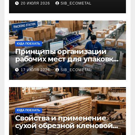
20 ИЮЛЯ 2026
SIB_ECOMETAL
КУДА ПОЕХАТЬ
Принципы организации
рабочих мест для упаковки
и комплектации товаров
17 ИЮЛЯ 2026
SIB_ECOMETAL
КУДА ПОЕХАТЬ
Свойства и применение
сухой обрезной кленовой
доски в столярном деле