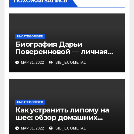
ПОХОЖАЯ ЗАПИСЬ
UNCATEGORISED
Биография Дарьи
Поверенновой — личная
жизнь, карьера и
МАР 31, 2022
SIB_ECOMETAL
достижения знаменитой
российской актрисы
UNCATEGORISED
Как устранить липому на
шее: обзор домашних
методов лечения
МАР 31, 2022
SIB_ECOMETAL