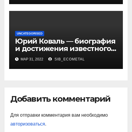
UNCATEGORISED
Юрий Коваль — биография
и достижения известного
украинского дизайнера
МАР 31, 2022
SIB_ECOMETAL
Добавить комментарий
Для отправки комментария вам необходимо
авторизоваться
.