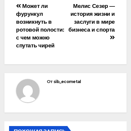
Навигация
Может ли
Мелис Сезер —
фурункул
история жизни и
по
возникнуть в
заслуги в мире
записям
ротовой полости:
бизнеса и спорта
с чем можно
спутать чирей
От
sib_ecometal