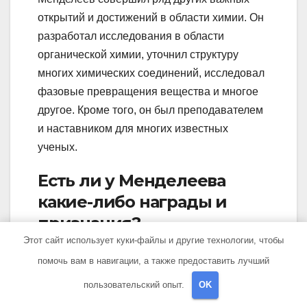
открытий и достижений в области химии. Он
разработал исследования в области
органической химии, уточнил структуру
многих химических соединений, исследовал
фазовые превращения вещества и многое
другое. Кроме того, он был преподавателем
и наставником для многих известных
ученых.
Есть ли у Менделеева
какие-либо награды и
признания?
Этот сайт использует куки-файлы и другие технологии, чтобы
Да, у Менделеева было множество наград и
помочь вам в навигации, а также предоставить лучший
признаний. Он был награжден медалями,
пользовательский опыт.
OK
орденами и почетными званиями различных