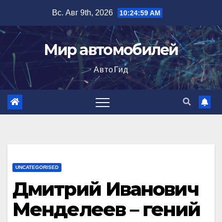
Перейти
Вс. Авг 9th, 2026
10:25:00 AM
к
содержимому
Мир автомобилей
АвтоГид
UNCATEGORISED
Дмитрий Иванович
Менделеев – гений