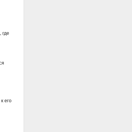
 где
ся
к его