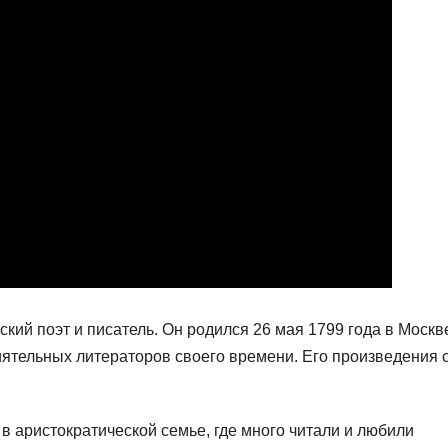
ий поэт и писатель. Он родился 26 мая 1799 года в Москв
ятельных литераторов своего времени. Его произведения 
в аристократической семье, где много читали и любили