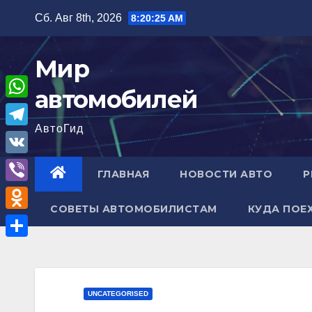
Перейти
Сб. Авг 8th, 2026
8:20:26 AM
к
содержимому
Мир
автомобилей
W
АвтоГид
h
T
a
e
V
ГЛАВНАЯ
НОВОСТИ АВТО
Р
t
l
K
V
s
e
СОВЕТЫ АВТОМОБИЛИСТАМ
КУДА ПОЕ
i
A
O
g
b
p
d
r
О
e
p
n
a
т
r
o
m
п
UNCATEGORISED
k