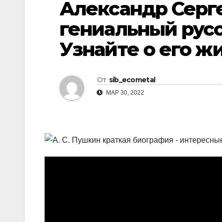
Александр Серг
р
l
а
гениальный русс
a
в
Узнайте о его ж
s
и
s
т
n
От
sib_ecometal
ь
i
МАР 30, 2022
k
i