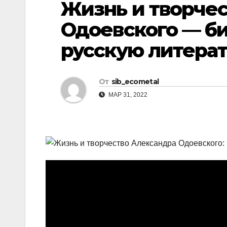
Жизнь и творче
р
l
а
Одоевского — би
a
в
русскую литера
s
и
s
т
n
От
sib_ecometal
ь
i
МАР 31, 2022
k
i