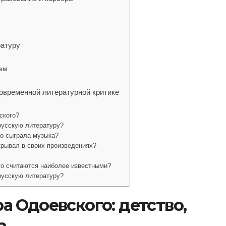
ратуру
ем
овременной литературной критике
ского?
русскую литературу?
о сыграла музыка?
рывал в своих произведениях?
го считаются наиболее известными?
русскую литературу?
 Одоевского: детство,
а