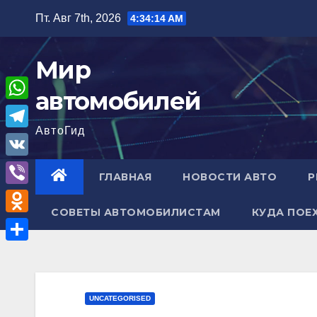
Перейти
Пт. Авг 7th, 2026
4:34:15 AM
к
содержимому
Мир
автомобилей
W
АвтоГид
h
T
a
e
V
ГЛАВНАЯ
НОВОСТИ АВТО
Р
t
l
K
V
s
e
СОВЕТЫ АВТОМОБИЛИСТАМ
КУДА ПОЕ
i
A
O
g
b
p
d
r
О
e
p
n
a
т
r
o
m
п
UNCATEGORISED
k