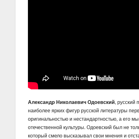
Александр Николаевич Одоевский
, русский 
наиболее ярких фигур русской литературы пер
оригинальностью и нестандартностью, а его мы
отечественной культуры. Одоевский был не тол
который смело высказывал свои мнения и отст