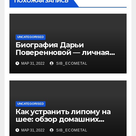
ПОХОЖАЯ ЗАПИСЬ
UNCATEGORISED
Биография Дарьи
Поверенновой — личная
жизнь, карьера и
МАР 31, 2022
SIB_ECOMETAL
достижения знаменитой
российской актрисы
UNCATEGORISED
Как устранить липому на
шее: обзор домашних
методов лечения
МАР 31, 2022
SIB_ECOMETAL