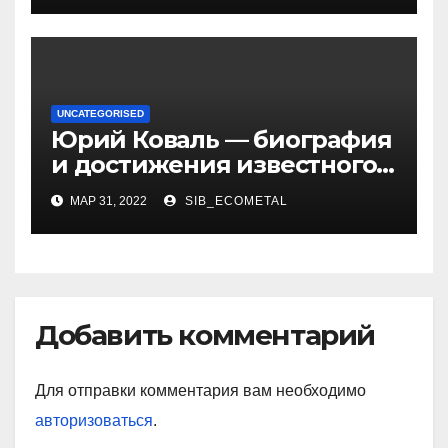
UNCATEGORISED
Юрий Коваль — биография
и достижения известного
украинского дизайнера
МАР 31, 2022
SIB_ECOMETAL
Добавить комментарий
Для отправки комментария вам необходимо
авторизоваться
.