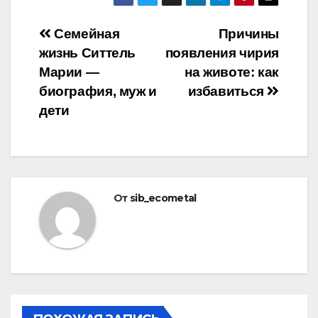
Навигация
Семейная
Причины
жизнь Ситтель
появления чирия
по
Марии —
на животе: как
записям
биография, муж и
избавиться
дети
От
sib_ecometal