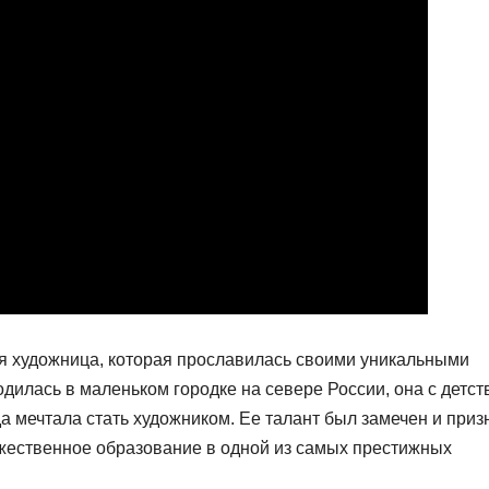
я художница, которая прославилась своими уникальными
дилась в маленьком городке на севере России, она с детст
да мечтала стать художником. Ее талант был замечен и приз
ожественное образование в одной из самых престижных