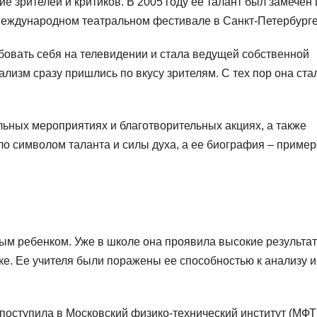
 зрителей и критиков. В 2005 году ее талант был замечен 
международном театральном фестивале в Санкт-Петербурге
овать себя на телевидении и стала ведущей собственной
лизм сразу пришлись по вкусу зрителям. С тех пор она ста
льных мероприятиях и благотворительных акциях, а также
ло символом таланта и силы духа, а ее биография – приме
ым ребенком. Уже в школе она проявила высокие результа
ке. Ее учителя были поражены ее способностью к анализу и
 поступила в Московский физико-технический институт (МФТ