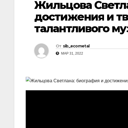
Жильцова Светл
р
l
а
достижения и т
a
в
талантливого м
s
и
s
т
n
От
sib_ecometal
ь
i
МАР 31, 2022
k
i