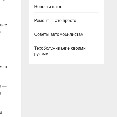
Новости плюс
Ремонт — это просто
сшее
и
Советы автомобилистам
Техобслуживание своими
руками
ия о
ны —
и
и