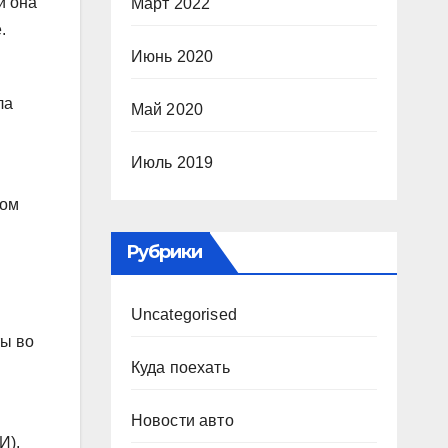
и она
Март 2022
.
Июнь 2020
ла
Май 2020
Июль 2019
ром
Рубрики
Uncategorised
ты во
Куда поехать
Новости авто
И),