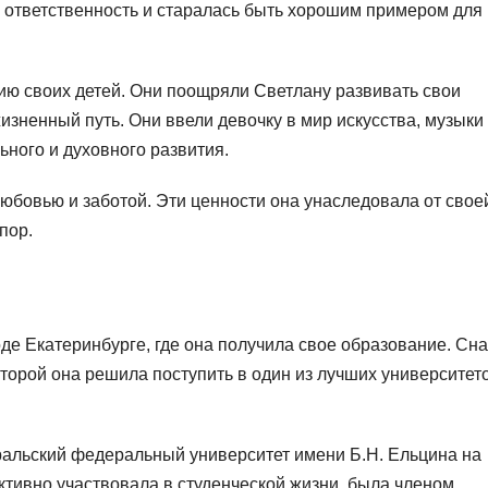
у ответственность и старалась быть хорошим примером для
ю своих детей. Они поощряли Светлану развивать свои
зненный путь. Они ввели девочку в мир искусства, музыки
ьного и духовного развития.
юбовью и заботой. Эти ценности она унаследовала от свое
пор.
де Екатеринбурге, где она получила свое образование. Сн
торой она решила поступить в один из лучших университет
ральский федеральный университет имени Б.Н. Ельцина на
ктивно участвовала в студенческой жизни, была членом