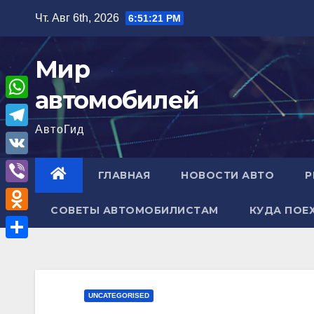
Перейти
Чт. Авг 6th, 2026
6:51:22 PM
к
содержимому
Мир
автомобилей
W
АвтоГид
h
T
a
e
V
ГЛАВНАЯ
НОВОСТИ АВТО
Р
t
l
K
V
s
e
СОВЕТЫ АВТОМОБИЛИСТАМ
КУДА ПОЕ
i
A
O
g
b
p
d
r
О
e
p
n
a
т
r
o
m
п
UNCATEGORISED
k