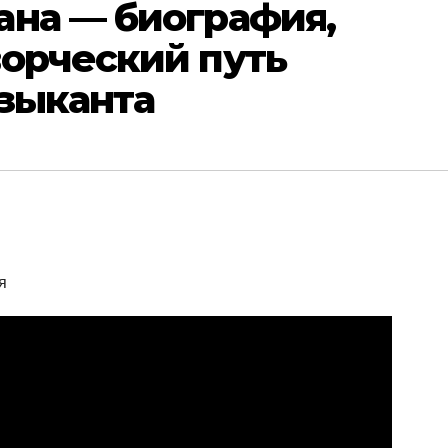
ана — биография,
ворческий путь
узыканта