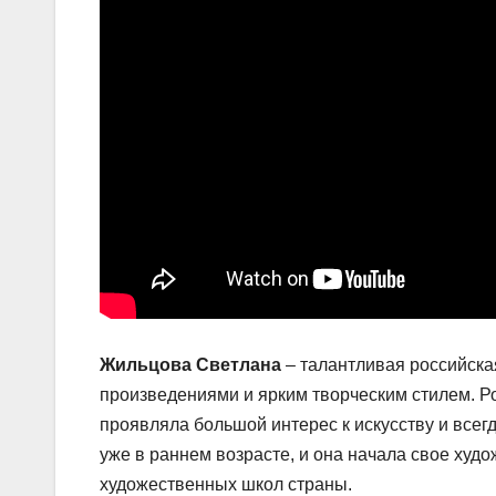
Жильцова Светлана
– талантливая российска
произведениями и ярким творческим стилем. Ро
проявляла большой интерес к искусству и всег
уже в раннем возрасте, и она начала свое худ
художественных школ страны.