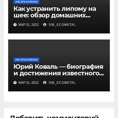
UNCATEGORISED
Как устранить липому на
шее: обзор домашних
методов лечения
МАР 31, 2022
SIB_ECOMETAL
UNCATEGORISED
Юрий Коваль — биография
и достижения известного
украинского дизайнера
МАР 31, 2022
SIB_ECOMETAL
Добавить комментарий