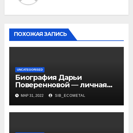
ПОХОЖАЯ ЗАПИСЬ
UNCATEGORISED
Биография Дарьи
Поверенновой — личная
жизнь, карьера и
МАР 31, 2022
SIB_ECOMETAL
достижения знаменитой
российской актрисы