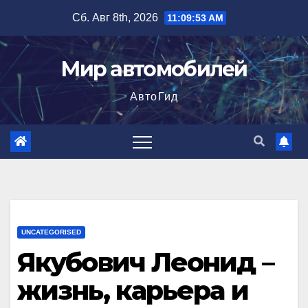
Перейти
Сб. Авг 8th, 2026
11:09:54 AM
к
содержимому
Мир автомобилей
АвтоГид
UNCATEGORISED
Якубович Леонид –
жизнь, карьера и