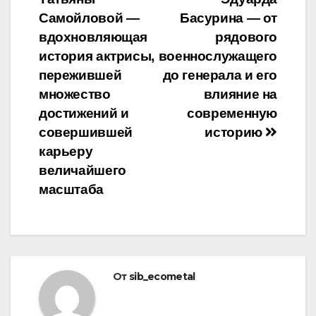
по
Самойловой —
Басурина — от
записям
вдохновляющая
рядового
история актрисы,
военнослужащего
пережившей
до генерала и его
множество
влияние на
достижений и
современную
совершившей
историю
карьеру
величайшего
масштаба
От
sib_ecometal