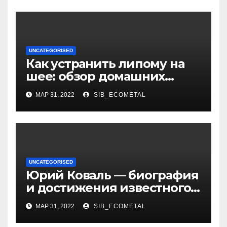
российской актрисы
UNCATEGORISED
Как устранить липому на
шее: обзор домашних
методов лечения
МАР 31, 2022
SIB_ECOMETAL
UNCATEGORISED
Юрий Коваль — биография
и достижения известного
украинского дизайнера
МАР 31, 2022
SIB_ECOMETAL