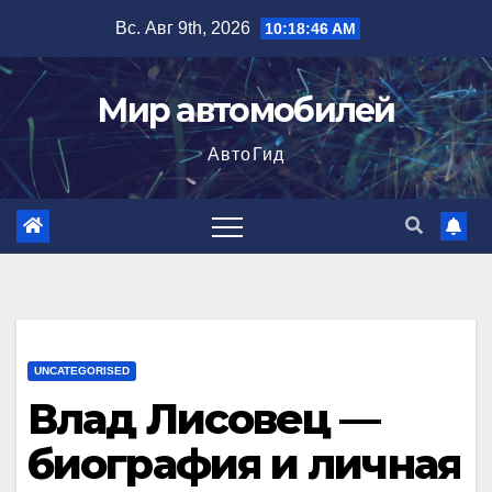
Перейти
Вс. Авг 9th, 2026
10:18:47 AM
к
содержимому
Мир автомобилей
АвтоГид
UNCATEGORISED
Влад Лисовец —
биография и личная