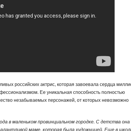
ливых российских актрис, которая завоевала сердца милл
фессионализмом. Ее уникальная способность полностью
ожество незабываемых персонажей, от которых невозможно
ода в маленьком провинциальном городке. С детства она
талантливой маме, которая была художницей. Еще в шко