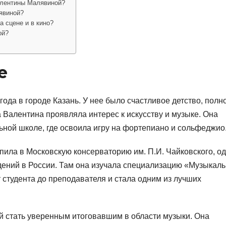
алентины Малявиной?
явиной?
 сцене и в кино?
ой?
е
ода в городе Казань. У нее было счастливое детство, полн
а Валентина проявляла интерес к искусству и музыке. Она
ьной школе, где освоила игру на фортепиано и сольфеджио
ила в Московскую консерваторию им. П.И. Чайковского, од
ений в России. Там она изучала специализацию «Музыкал
т студента до преподавателя и стала одним из лучших
 стать уверенным итоговавшим в области музыки. Она