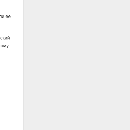
ли ее
еский
ному