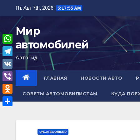
Перейти
Пт. Авг 7th, 2026
5:17:56 AM
к
содержимому
Мир
автомобилей
W
АвтоГид
h
T
a
e
V
ГЛАВНАЯ
НОВОСТИ АВТО
Р
t
l
K
V
s
e
СОВЕТЫ АВТОМОБИЛИСТАМ
КУДА ПОЕ
i
A
O
g
b
p
d
r
О
e
p
n
a
т
r
o
m
п
UNCATEGORISED
k