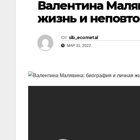
Валентина Маля
р
l
а
жизнь и неповто
a
в
s
и
От
sib_ecometal
s
т
МАР 31, 2022
n
ь
i
k
i