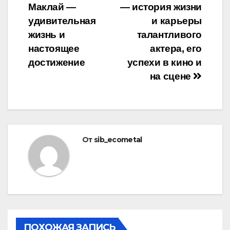
Маклай —
— история жизни
по
удивительная
и карьеры
записям
жизнь и
талантливого
настоящее
актера, его
достижение
успехи в кино и
на сцене
От
sib_ecometal
ПОХОЖАЯ ЗАПИСЬ