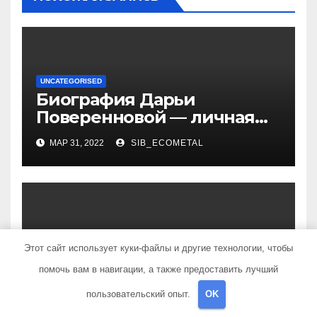
UNCATEGORISED
Биография Дарьи
Поверенновой — личная
жизнь, карьера и
МАР 31, 2022
SIB_ECOMETAL
достижения знаменитой
российской актрисы
UNCATEGORISED
Этот сайт использует куки-файлы и другие технологии, чтобы
Как устранить липому на
шее: обзор домашних
помочь вам в навигации, а также предоставить лучший
методов лечения
пользовательский опыт.
OK
МАР 31, 2022
SIB_ECOMETAL