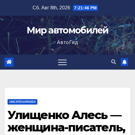
Перейти
Сб. Авг 8th, 2026
7:21:47 PM
к
содержимому
Мир автомобилей
АвтоГид
UNCATEGORISED
Улищенко Алесь —
женщина-писатель,