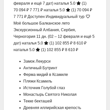
февраля и ещё 7 дат)
наталья 5.0
(1)
70 094 ₽
7 771 ₽
наталья 5.0
(1)
70 094 ₽
7 771 ₽
Доступен Индивидуальный тур
Моё большое Балканское лето
Экскурсионный Албания, Сербия,
Черногория
11 дн.
(02 – 12 февраля и ещё 5
дат)
наталья 5.0
(1)
102 855 ₽
8 610 ₽
наталья 5.0
(1)
102 855 ₽
8 610 ₽
Замок Лекурси
Античный Бутринт
Ферма мидий в Ксамиле
Пляжи Ксамиль
Источник Голубой глаз
Монастырь Святого Николая
Текке бекташей
Древняя иллирийская крепость