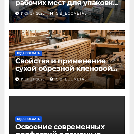
рабочих мест для упаковки
и комплектации товаров
ИЮЛ 17, 2026
SIB_ECOMETAL
КУДА ПОЕХАТЬ
Свойства и применение
сухой обрезной кленовой
доски в столярном деле
ИЮЛ 17, 2026
SIB_ECOMETAL
КУДА ПОЕХАТЬ
Освоение современных