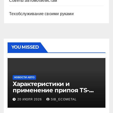
Советы автомобилистам
Техобслуживание своими руками
YOU MISSED
НОВОСТИ АВТО
Характеристики и
применение припоя TS-
99.35050
20 ИЮЛЯ 2026
SIB_ECOMETAL