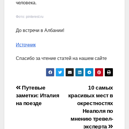
человека.
Фото: pinterest.ru
До встречи в Албании!
Источник
Спасибо за чтение статей на нашем сайте
Навигация
Путевые
10 самых
заметки: Италия
красивых мест в
по
на поезде
окрестностях
записям
Неаполя по
мнению тревел-
эксперта