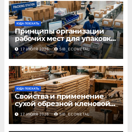
КУДА ПОЕХАТЬ
Принципы организации
рабочих мест для упаковки
и комплектации товаров
17 ИЮЛЯ 2026
SIB_ECOMETAL
КУДА ПОЕХАТЬ
Свойства и применение
сухой обрезной кленовой
доски в столярном деле
17 ИЮЛЯ 2026
SIB_ECOMETAL