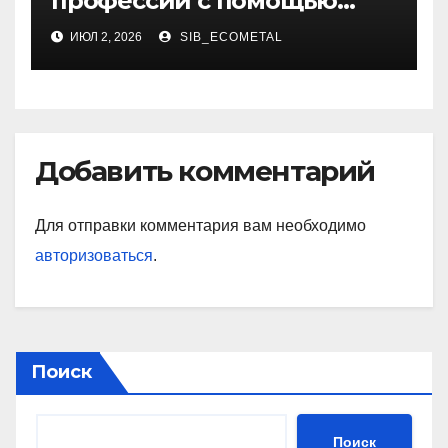
профессий с помощью
онлайн-образования
ИЮЛ 2, 2026
SIB_ECOMETAL
Добавить комментарий
Для отправки комментария вам необходимо
авторизоваться
.
Поиск
Поиск