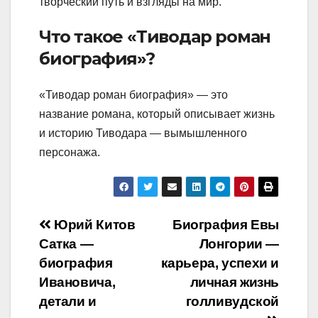
творческий путь и взгляды на мир.
Что такое «Тиводар роман
биография»?
«Тиводар роман биография» — это
название романа, который описывает жизнь
и историю Тиводара — вымышленного
персонажа.
Навигация
Юрий Китов
Биография Евы
Сатка —
Лонгории —
по
биография
карьера, успехи и
записям
Ивановича,
личная жизнь
детали и
голливудской