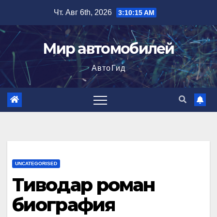
Перейти
Чт. Авг 6th, 2026
3:10:16 AM
к
содержимому
Мир автомобилей
АвтоГид
UNCATEGORISED
Тиводар роман
биография