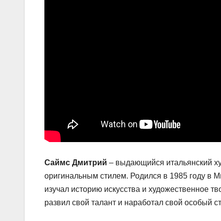
Саймс Дмитрий
– выдающийся итальянский ху
оригинальным стилем. Родился в 1985 году в М
изучал историю искусства и художественное тв
развил свой талант и наработал свой особый ст