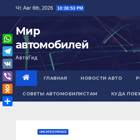
Перейти
Чт. Авг 6th, 2026
10:38:54 PM
к
содержимому
Мир
автомобилей
W
АвтоГид
h
T
a
e
V
ГЛАВНАЯ
НОВОСТИ АВТО
Р
t
l
K
V
s
e
СОВЕТЫ АВТОМОБИЛИСТАМ
КУДА ПОЕ
i
A
O
g
b
p
d
r
О
e
p
n
a
т
r
o
m
п
UNCATEGORISED
k