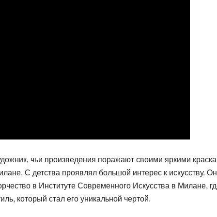
дожник, чьи произведения поражают своими яркими краска
илане. С детства проявлял большой интерес к искусству. Он
орчество в Институте Современного Искусства в Милане, гд
иль, который стал его уникальной чертой.