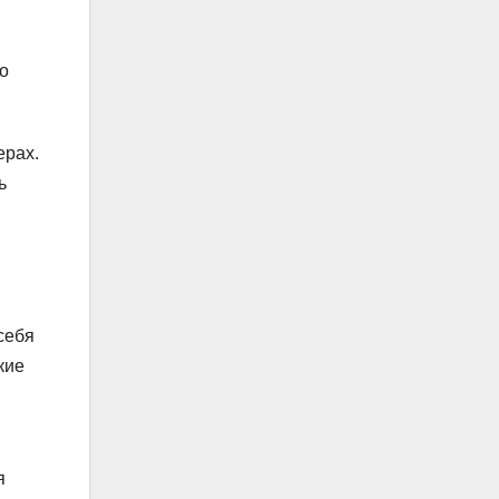
о
ерах.
ь
себя
кие
я