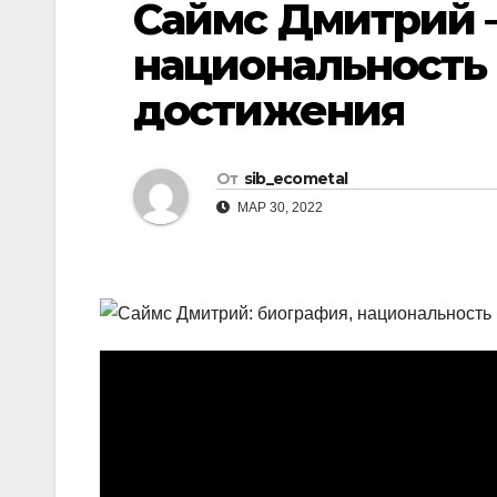
Саймс Дмитрий –
р
l
а
национальность
a
в
достижения
s
и
s
т
n
От
sib_ecometal
ь
i
МАР 30, 2022
k
i