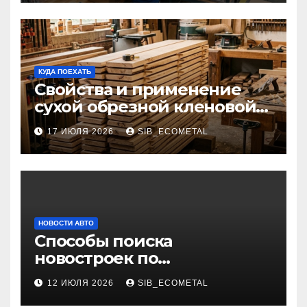
КУДА ПОЕХАТЬ
Свойства и применение
сухой обрезной кленовой
доски в столярном деле
17 ИЮЛЯ 2026
SIB_ECOMETAL
НОВОСТИ АВТО
Способы поиска
новостроек по
индивидуальным
12 ИЮЛЯ 2026
SIB_ECOMETAL
параметрам