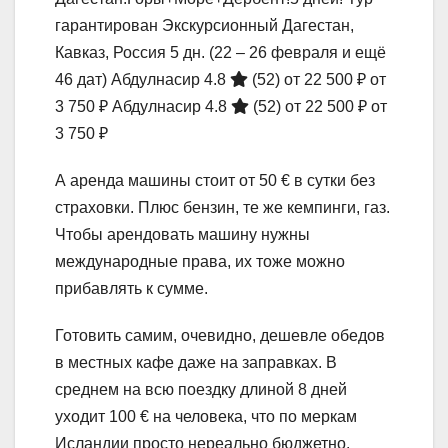
гарантирован Экскурсионный Дагестан,
Кавказ, Россия
5 дн.
(22 – 26 февраля и ещё
46 дат)
Абдулнасир 4.8
(52)
от 22 500 ₽
от
3 750 ₽
Абдулнасир 4.8
(52)
от 22 500 ₽
от
3 750 ₽
А аренда машины стоит от 50 € в сутки без
страховки. Плюс бензин, те же кемпинги, газ.
Чтобы арендовать машину нужны
международные права, их тоже можно
прибавлять к сумме.
Готовить самим, очевидно, дешевле обедов
в местных кафе даже на заправках. В
среднем на всю поездку длиной 8 дней
уходит 100 € на человека, что по меркам
Исландии просто нереально бюджетно.