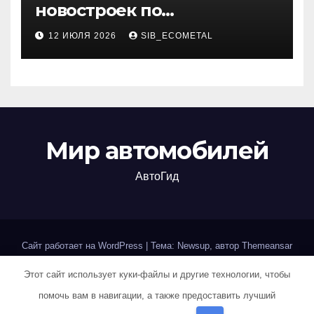
новостроек по
индивидуальным
12 ИЮЛЯ 2026
SIB_ECOMETAL
параметрам
Мир автомобилей
АвтоГид
Сайт работает на WordPress
|
Тема: Newsup, автор
Themeansar
Этот сайт использует куки-файлы и другие технологии, чтобы
Home
Авторам и правообладателям
Карта сайта
помочь вам в навигации, а также предоставить лучший
Политика конфиденциальности