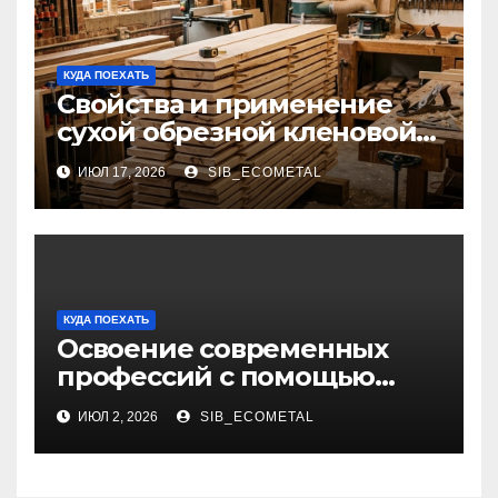
КУДА ПОЕХАТЬ
Свойства и применение
сухой обрезной кленовой
доски в столярном деле
ИЮЛ 17, 2026
SIB_ECOMETAL
КУДА ПОЕХАТЬ
Освоение современных
профессий с помощью
онлайн-образования
ИЮЛ 2, 2026
SIB_ECOMETAL