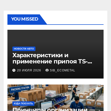
YOU MISSED
НОВОСТИ АВТО
Характеристики и
применение припоя TS-
99.35050
20 ИЮЛЯ 2026
SIB_ECOMETAL
КУДА ПОЕХАТЬ
Принципы организации