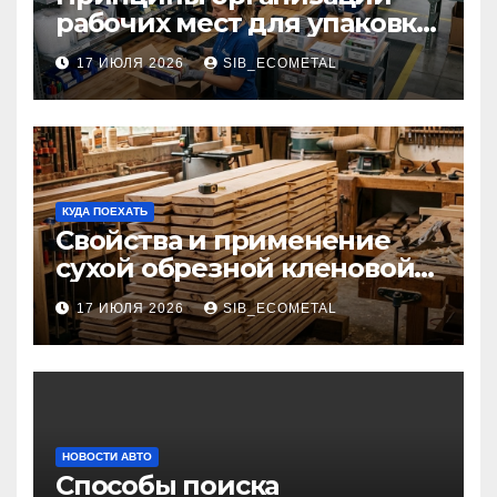
рабочих мест для упаковки
и комплектации товаров
17 ИЮЛЯ 2026
SIB_ECOMETAL
КУДА ПОЕХАТЬ
Свойства и применение
сухой обрезной кленовой
доски в столярном деле
17 ИЮЛЯ 2026
SIB_ECOMETAL
НОВОСТИ АВТО
Способы поиска