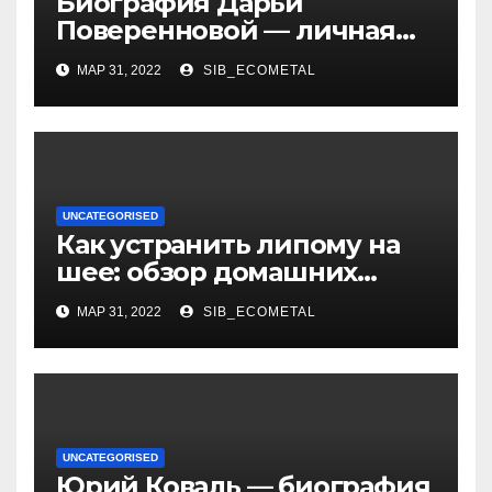
Биография Дарьи
Поверенновой — личная
жизнь, карьера и
МАР 31, 2022
SIB_ECOMETAL
достижения знаменитой
российской актрисы
UNCATEGORISED
Как устранить липому на
шее: обзор домашних
методов лечения
МАР 31, 2022
SIB_ECOMETAL
UNCATEGORISED
Юрий Коваль — биография