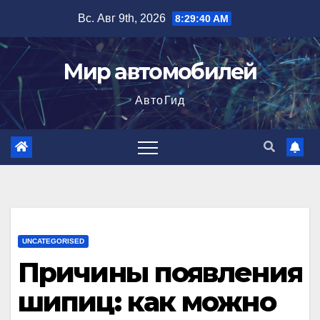
Перейти
Вс. Авг 9th, 2026
8:29:41 AM
к
содержимому
Мир автомобилей
АвтоГид
UNCATEGORISED
Причины появления
шипиц: как можно