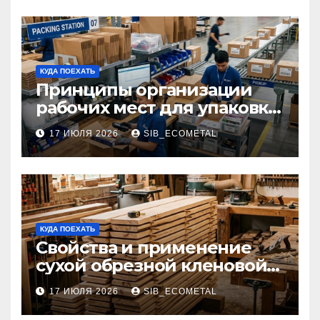
КУДА ПОЕХАТЬ
Принципы организации
рабочих мест для упаковки
и комплектации товаров
17 ИЮЛЯ 2026
SIB_ECOMETAL
КУДА ПОЕХАТЬ
Свойства и применение
сухой обрезной кленовой
доски в столярном деле
17 ИЮЛЯ 2026
SIB_ECOMETAL