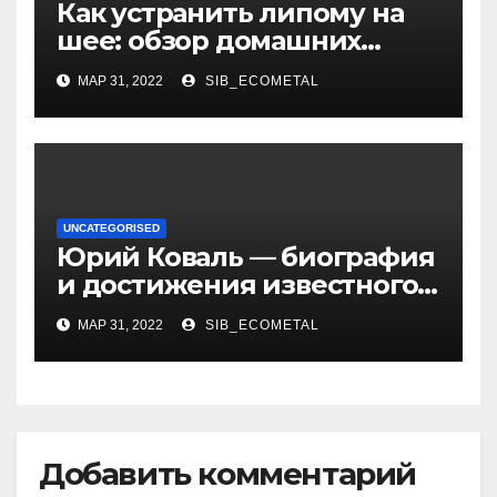
Как устранить липому на
шее: обзор домашних
методов лечения
МАР 31, 2022
SIB_ECOMETAL
UNCATEGORISED
Юрий Коваль — биография
и достижения известного
украинского дизайнера
МАР 31, 2022
SIB_ECOMETAL
Добавить комментарий