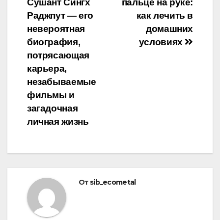
Сушант Сингх
пальце на руке:
по
Раджпут — его
как лечить в
записям
невероятная
домашних
биография,
условиях
потрясающая
карьера,
незабываемые
фильмы и
загадочная
личная жизнь
От
sib_ecometal