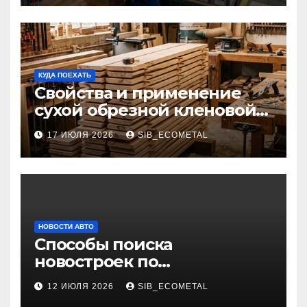
КУДА ПОЕХАТЬ
Свойства и применение
сухой обрезной кленовой
доски в столярном деле
17 ИЮЛЯ 2026
SIB_ECOMETAL
НОВОСТИ АВТО
Способы поиска
новостроек по
индивидуальным
12 ИЮЛЯ 2026
SIB_ECOMETAL
параметрам