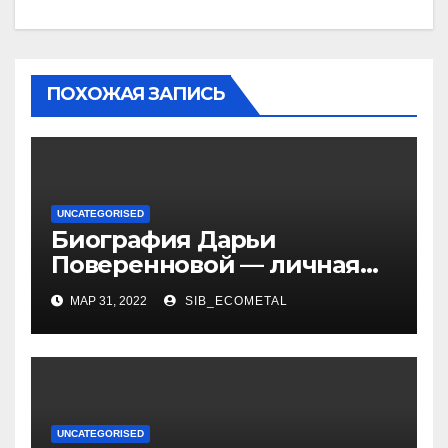
ПОХОЖАЯ ЗАПИСЬ
UNCATEGORISED
Биография Дарьи
Поверенновой — личная
жизнь, карьера и
МАР 31, 2022
SIB_ECOMETAL
достижения знаменитой
российской актрисы
UNCATEGORISED