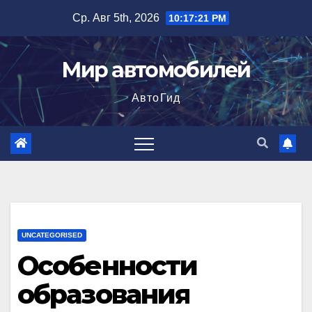
Перейти
Ср. Авг 5th, 2026
10:17:22 PM
к
содержимому
Мир автомобилей
АвтоГид
UNCATEGORISED
Особенности
образования