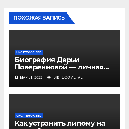
ПОХОЖАЯ ЗАПИСЬ
UNCATEGORISED
Биография Дарьи
Поверенновой — личная
жизнь, карьера и
МАР 31, 2022
SIB_ECOMETAL
достижения знаменитой
российской актрисы
UNCATEGORISED
Как устранить липому на