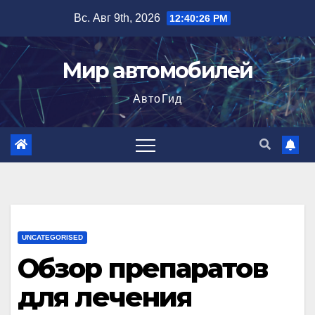
Перейти
Вс. Авг 9th, 2026
12:40:27 PM
к
содержимому
Мир автомобилей
АвтоГид
UNCATEGORISED
Обзор препаратов
для лечения