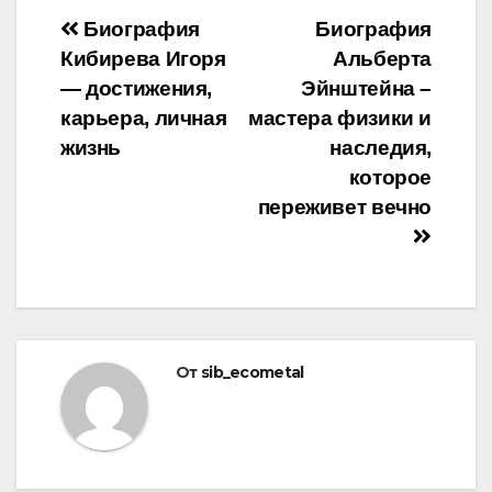
Навигация
Биография
Биография
Кибирева Игоря
Альберта
по
— достижения,
Эйнштейна –
записям
карьера, личная
мастера физики и
жизнь
наследия,
которое
переживет вечно
От
sib_ecometal