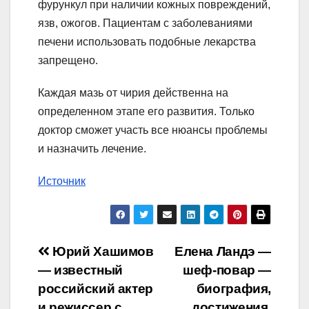
фурункул при наличии кожных повреждений,
язв, ожогов. Пациентам с заболеваниями
печени использовать подобные лекарства
запрещено.
Каждая мазь от чирия действенна на
определенном этапе его развития. Только
доктор сможет участь все нюансы проблемы
и назначить лечение.
Источник
Навигация
Юрий Хашимов
Елена Ландэ —
— известный
шеф-повар —
по
российский актер
биография,
и режиссер с
достижения,