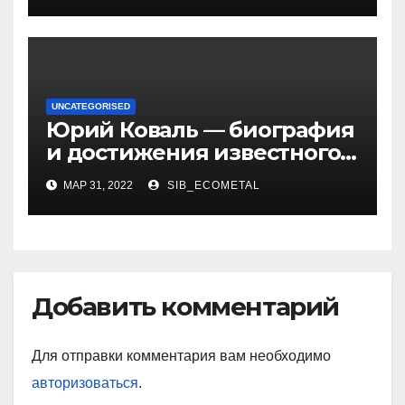
UNCATEGORISED
Юрий Коваль — биография
и достижения известного
украинского дизайнера
МАР 31, 2022
SIB_ECOMETAL
Добавить комментарий
Для отправки комментария вам необходимо
авторизоваться
.