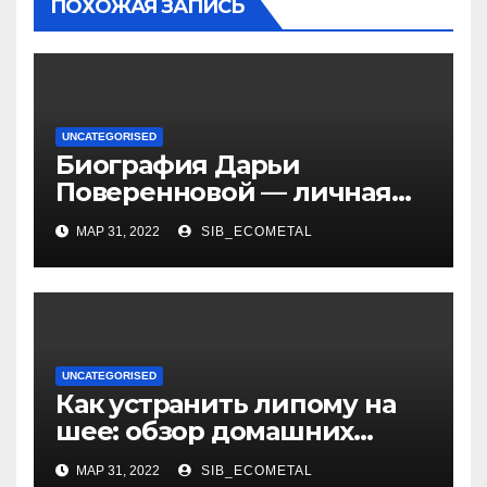
ПОХОЖАЯ ЗАПИСЬ
UNCATEGORISED
Биография Дарьи
Поверенновой — личная
жизнь, карьера и
МАР 31, 2022
SIB_ECOMETAL
достижения знаменитой
российской актрисы
UNCATEGORISED
Как устранить липому на
шее: обзор домашних
методов лечения
МАР 31, 2022
SIB_ECOMETAL