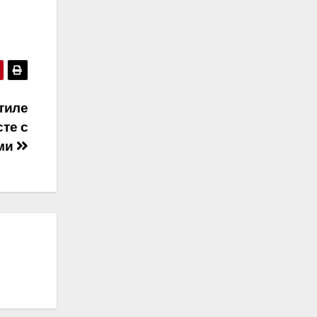
стиле
сте с
ми