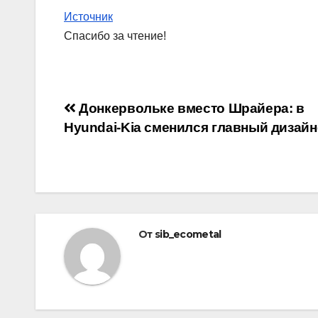
Источник
Спасибо за чтение!
Навигация
Донкервольке вместо Шрайера: в
Hyundai-Kia сменился главный дизай
по
записям
От
sib_ecometal