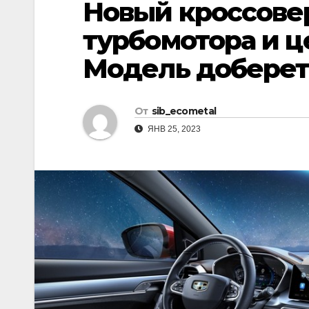
Новый кроссовер
р
l
а
турбомотора и це
a
в
Модель доберет
s
и
s
т
n
От
sib_ecometal
ь
i
ЯНВ 25, 2023
k
i