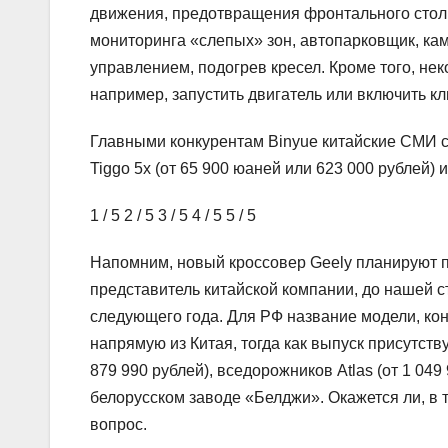
движения, предотвращения фронтального столк
мониторинга «слепых» зон, автопарковщик, ка
управлением, подогрев кресел. Кроме того, н
например, запустить двигатель или включить кл
Главными конкурентам Binyue китайские СМИ сч
Tiggo 5x (от 65 900 юаней или 623 000 рублей) 
1
/ 5
2
/ 5
3
/ 5
4
/ 5
5
/ 5
Напомним, новый кроссовер Geely планируют пр
представитель китайской компании, до нашей 
следующего года. Для РФ название модели, кон
напрямую из Китая, тогда как выпуск присутст
879 990 рублей), вседорожников Atlas (от 1 049
белорусском заводе «Белджи». Окажется ли, в 
вопрос.