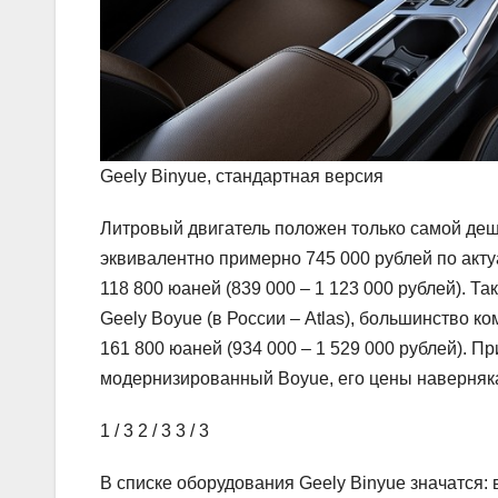
Geely Binyue, стандартная версия
Литровый двигатель положен только самой деше
эквивалентно примерно 745 000 рублей по актуа
118 800 юаней (839 000 – 1 123 000 рублей). Т
Geely Boyue (в России – Atlas), большинство к
161 800 юаней (934 000 – 1 529 000 рублей). 
модернизированный Boyue, его цены наверняка
1
/ 3
2
/ 3
3
/ 3
В списке оборудования Geely Binyue значатся: