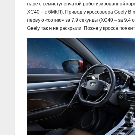
паре с семиступенчатой роботизированной коро
XC40 – с 6МКП). Привод у кроссовера Geely Bin
первую «сотню» за 7,9 секунды (XC40 – за 9,4 
Geely так и не раскрыли. Позже у кросса появи