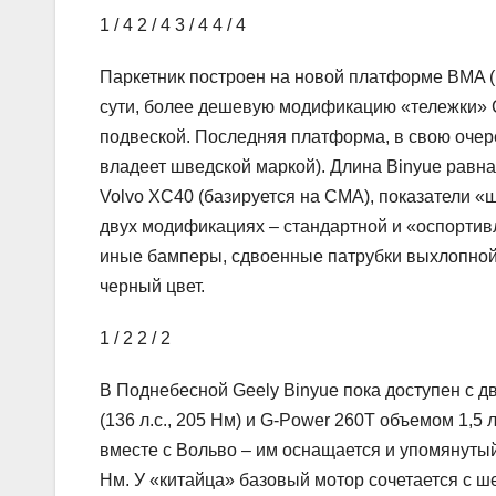
1
/ 4
2
/ 4
3
/ 4
4
/ 4
Паркетник построен на новой платформе BMA (B-
сути, более дешевую модификацию «тележки» СМ
подвеской. Последняя платформа, в свою очере
владеет шведской маркой). Длина Binyue равна 
Volvo XC40 (базируется на CMA), показатели «
двух модификациях – стандартной и «оспортивл
иные бамперы, сдвоенные патрубки выхлопной
черный цвет.
1
/ 2
2
/ 2
В Поднебесной Geely Binyue пока доступен с
(136 л.с., 205 Нм) и G-Power 260T объемом 1,5 л
вместе с Вольво – им оснащается и упомянутый
Нм. У «китайца» базовый мотор сочетается с 