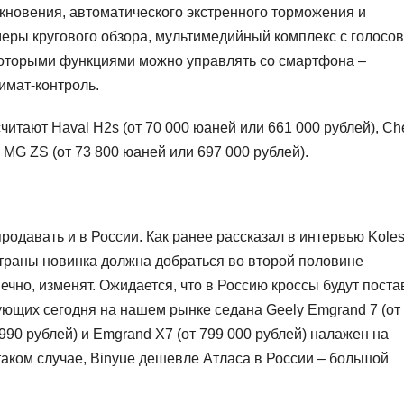
новения, автоматического экстренного торможения и
меры кругового обзора, мультимедийный комплекс с голосо
екоторыми функциями можно управлять со смартфона –
имат-контроль.
итают Haval H2s (от 70 000 юаней или 661 000 рублей), Ch
и MG ZS (от 73 800 юаней или 697 000 рублей).
одавать и в России. Как ранее рассказал в интервью Koles
страны новинка должна добраться во второй половине
ечно, изменят. Ожидается, что в Россию кроссы будут поста
вующих сегодня на нашем рынке седана Geely Emgrand 7 (от
 990 рублей) и Emgrand X7 (от 799 000 рублей) налажен на
таком случае, Binyue дешевле Атласа в России – большой