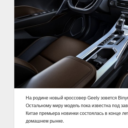
На родине новый кроссовер Geely зовется Biny
Остальному миру модель пока известна под зав
Китае премьера новинки состоялась в конце ле
домашнем рынке.