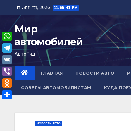
Перейти
Пт. Авг 7th, 2026
11:55:42 PM
к
содержимому
Мир
автомобилей
W
АвтоГид
h
T
a
e
V
ГЛАВНАЯ
НОВОСТИ АВТО
Р
t
l
K
V
s
e
СОВЕТЫ АВТОМОБИЛИСТАМ
КУДА ПОЕ
i
A
O
g
b
p
d
r
О
e
p
n
a
т
r
o
m
п
НОВОСТИ АВТО
k