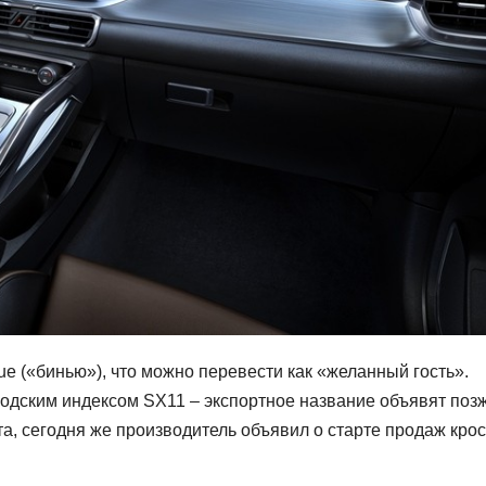
ue («бинью»), что можно перевести как «желанный гость».
одским индексом SX11 – экспортное название объявят позж
та, сегодня же производитель объявил о старте продаж крос