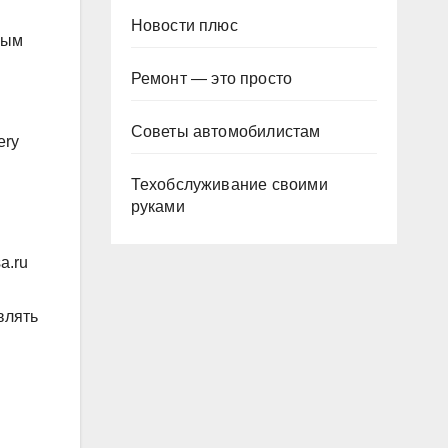
Новости плюс
вым
Ремонт — это просто
Советы автомобилистам
ery
Техобслуживание своими
руками
a.ru
влять