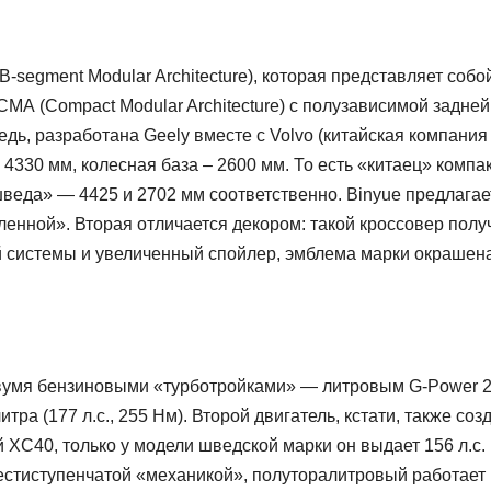
segment Modular Architecture), которая представляет собой
А (Compact Modular Architecture) с полузависимой задней
дь, разработана Geely вместе с Volvo (китайская компания
4330 мм, колесная база – 2600 мм. То есть «китаец» компа
шведа» — 4425 и 2702 мм соответственно. Binyue предлагае
енной». Вторая отличается декором: такой кроссовер полу
 системы и увеличенный спойлер, эмблема марки окрашен
 двумя бензиновыми «турботройками» — литровым G-Power 
итра (177 л.с., 255 Нм). Второй двигатель, кстати, также соз
 XC40, только у модели шведской марки он выдает 156 л.с. 
шестиступенчатой «механикой», полуторалитровый работает 