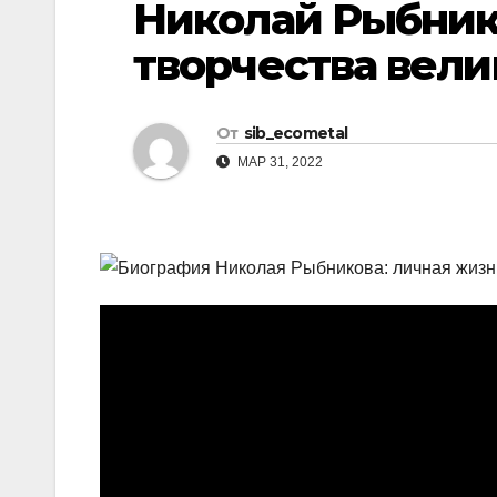
Николай Рыбник
р
l
а
творчества вели
a
в
s
и
От
sib_ecometal
s
т
МАР 31, 2022
n
ь
i
k
i