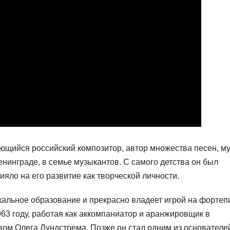
щийся российский композитор, автор множества песен, м
Ленинграде, в семье музыкантов. С самого детства он был
ияло на его развитие как творческой личности.
альное образование и прекрасно владеет игрой на фортеп
63 году, работая как аккомпаниатор и аранжировщик в
ом Олега Лундстрема. Позже он стал одним из основателе