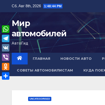
Перейти
Сб. Авг 8th, 2026
1:48:46 PM
к
содержимому
Мир
автомобилей
W
АвтоГид
h
T
a
e
V
ГЛАВНАЯ
НОВОСТИ АВТО
Р
t
l
K
V
s
e
СОВЕТЫ АВТОМОБИЛИСТАМ
КУДА ПОЕ
i
A
O
g
b
p
d
r
О
e
p
n
a
т
r
o
m
п
UNCATEGORISED
k