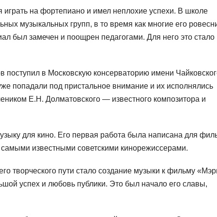
я играть на фортепиано и имел неплохие успехи. В школе
ных музыкальных групп, в то время как многие его ровесн
иал был замечен и поощрен педагогами. Для него это стало
 поступил в Московскую консерваторию имени Чайковского
 уже попадали под пристальное внимание и их исполнялись
чеником Е.Н. Долматовского — известного композитора и
узыку для кино. Его первая работа была написана для фил
 с самыми известными советскими кинорежиссерами.
го творческого пути стало создание музыки к фильму «Мэр
ьшой успех и любовь публики. Это был начало его славы,