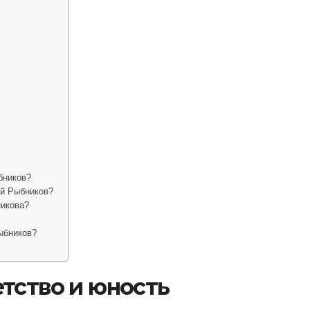
бников?
ай Рыбников?
никова?
ыбников?
тство и юность