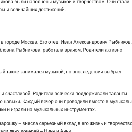
никова были наполнены музыкой и творчеством. Они стали
ры и величайших достижений.
 в городе Москва. Его отец, Иван Александрович Рыбников
йловна Рыбникова, работала врачом. Родители активно
рый также занимался музыкой, но впоследствии выбрал
и счастливой. Родители всячески поддерживали таланты
е навыки. Каждый вечер они проводили вместе в музыкаль
ыки и играли на музыкальных инструментах.
рошку – внесла серьезный вклад в его жизнь и творчество
али двух дочерей – Нину и Анну.