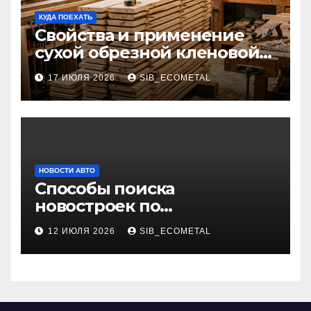
КУДА ПОЕХАТЬ
Свойства и применение
сухой обрезной кленовой
доски в столярном деле
17 ИЮЛЯ 2026
SIB_ECOMETAL
НОВОСТИ АВТО
Способы поиска
новостроек по
индивидуальным
12 ИЮЛЯ 2026
SIB_ECOMETAL
параметрам