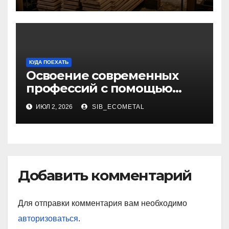
КУДА ПОЕХАТЬ
Освоение современных
профессий с помощью
онлайн-образования
ИЮЛ 2, 2026
SIB_ECOMETAL
Добавить комментарий
Для отправки комментария вам необходимо
авторизоваться
.