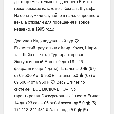
достопримечательность древнего Египта –
греко-римские катакомбы Ком-эль-Шукафа.
Их обнаружили случайно в начале прошлого
века, а открыли для посещения и вовсе
недавно, в 1995 году.
Доступен Индивидуальный тур
Египетский треугольник: Каир, Круиз, Шарм-
эль-Шейх (все вкл) Тур гарантирован
Экскурсионный Египет
9 дн.
(18 – 26
февраля и ещё 4 даты)
Наталья 5.0
(67)
от 69 500 ₽
от 6 950 ₽
Наталья 5.0
(67)
от
69 500 ₽
от 6 950 ₽
Весь Египет по
системе «ВСЕ ВКЛЮЧЕНО» Тур
гарантирован Экскурсионный 1 место Египет
14 дн.
(23 сен – 06 окт)
Александр 5.0
(5)
171 113 ₽
11 431 ₽
Александр 5.0
(5)