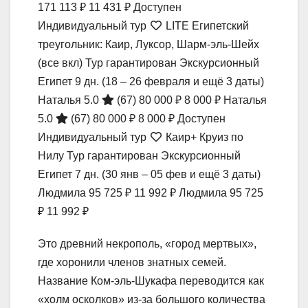
171 113 ₽
11 431 ₽
Доступен
Индивидуальный тур
LITE Египетский
треугольник: Каир, Луксор, Шарм-эль-Шейх
(все вкл) Тур гарантирован Экскурсионный
Египет
9 дн.
(18 – 26 февраля и ещё 3 даты)
Наталья 5.0
(67)
80 000 ₽
8 000 ₽
Наталья
5.0
(67)
80 000 ₽
8 000 ₽
Доступен
Индивидуальный тур
Каир+ Круиз по
Нилу Тур гарантирован Экскурсионный
Египет
7 дн.
(30 янв – 05 фев и ещё 3 даты)
Людмила
95 725 ₽
11 992 ₽
Людмила
95 725
₽
11 992 ₽
Это древний некрополь, «город мертвых»,
где хоронили членов знатных семей.
Название Ком-эль-Шукафа переводится как
«холм осколков» из-за большого количества