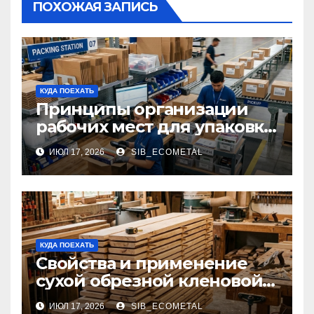
ПОХОЖАЯ ЗАПИСЬ
КУДА ПОЕХАТЬ
Принципы организации
рабочих мест для упаковки
и комплектации товаров
ИЮЛ 17, 2026
SIB_ECOMETAL
КУДА ПОЕХАТЬ
Свойства и применение
сухой обрезной кленовой
доски в столярном деле
ИЮЛ 17, 2026
SIB_ECOMETAL