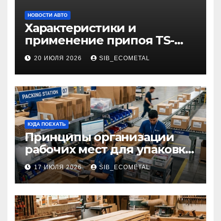
НОВОСТИ АВТО
Характеристики и
применение припоя TS-
99.35050
20 ИЮЛЯ 2026
SIB_ECOMETAL
КУДА ПОЕХАТЬ
Принципы организации
рабочих мест для упаковки
и комплектации товаров
17 ИЮЛЯ 2026
SIB_ECOMETAL