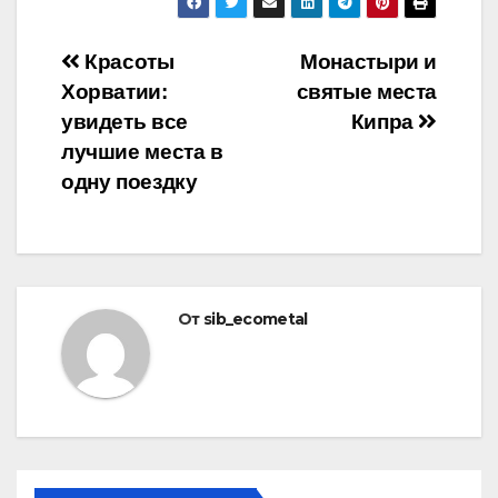
Навигация
Красоты
Монастыри и
Хорватии:
святые места
по
увидеть все
Кипра
записям
лучшие места в
одну поездку
От
sib_ecometal