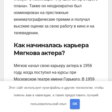
плана». Также он неоднократно был
номинирован на престижные
кинематографические премии и получал
высокие оценки за свою работу в кино и на
телевидении.
Как начиналась карьера
Мягкова актера?
Мягков начал свою карьеру актера в 1956
году, когда поступил на курсы при
Московском театре имени Горького. В 1959
году он был принят в труппу этого театра и
Этот сайт использует куки-файлы и другие технологии, чтобы
стал его постоянным актером.
помочь вам в навигации, а также предоставить лучший
Какие особенности были в
пользовательский опыт.
OK