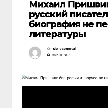
Михаил Пришвин
р
l
а
русский писател
a
в
биография не пе
s
и
s
литературы
т
n
ь
i
От
sib_ecometal
k
МАР 30, 2022
i