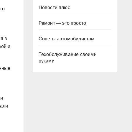
Новости плюс
го
Ремонт — это просто
я в
Советы автомобилистам
кой и
Техобслуживание своими
руками
онные
ли
дали