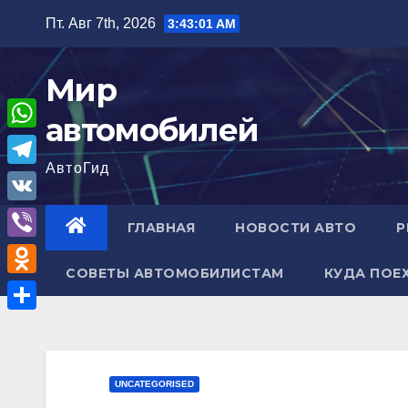
Перейти
Пт. Авг 7th, 2026
3:43:02 AM
к
содержимому
Мир
автомобилей
W
АвтоГид
h
T
a
e
V
ГЛАВНАЯ
НОВОСТИ АВТО
Р
t
l
K
V
s
e
СОВЕТЫ АВТОМОБИЛИСТАМ
КУДА ПОЕ
i
A
O
g
b
p
d
r
О
e
p
n
a
т
r
o
m
п
UNCATEGORISED
k