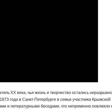
ель XX века, чья жизнь и творчество остались неразрывн
1873 года в Санкт-Петербурге в семье участника Крымской
гами и литературными беседами, что непременно повлияло 