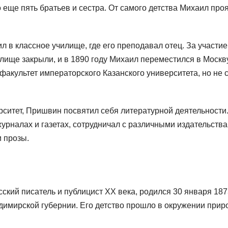
еще пять братьев и сестра. От самого детства Михаил про
ил в классное училище, где его преподавал отец. За участие
ище закрыли, и в 1890 году Михаил переместился в Москву
факультет императорского Казанского университета, но не 
рситет, Пришвин посвятил себя литературной деятельности
журналах и газетах, сотрудничал с различными издательства
и прозы.
ий писатель и публицист XX века, родился 30 января 187
димирской губернии. Его детство прошло в окружении прир