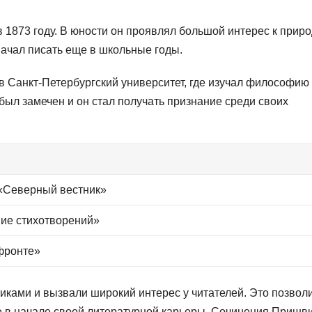
1873 году. В юности он проявлял большой интерес к приро
начал писать еще в школьные годы.
в Санкт-Петербургский университет, где изучал философию
 был замечен и он стал получать признание среди своих
«Северный вестник»
ие стихотворений»
фронте»
ками и вызвали широкий интерес у читателей. Это позвол
е в начале своей литературной карьеры. Сочинения Пришв