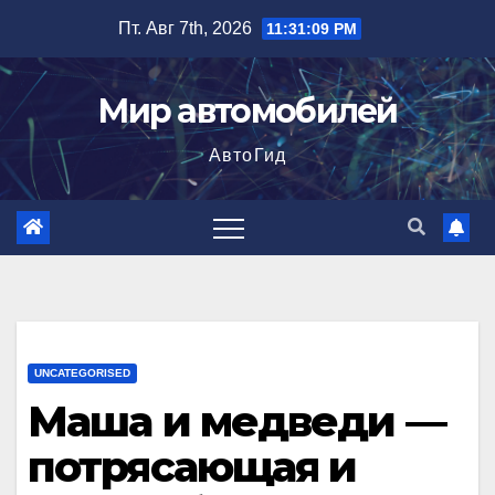
Перейти
Пт. Авг 7th, 2026
11:31:10 PM
к
содержимому
Мир автомобилей
АвтоГид
UNCATEGORISED
Маша и медведи —
потрясающая и