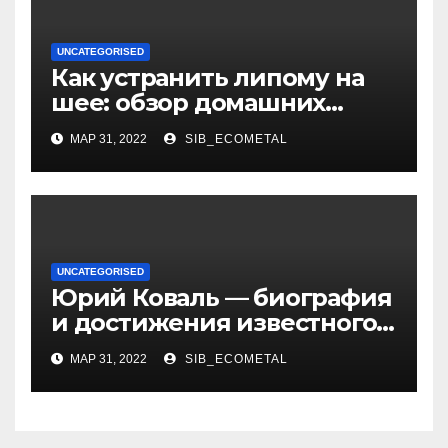
UNCATEGORISED
Как устранить липому на
шее: обзор домашних
методов лечения
МАР 31, 2022
SIB_ECOMETAL
UNCATEGORISED
Юрий Коваль — биография
и достижения известного
украинского дизайнера
МАР 31, 2022
SIB_ECOMETAL