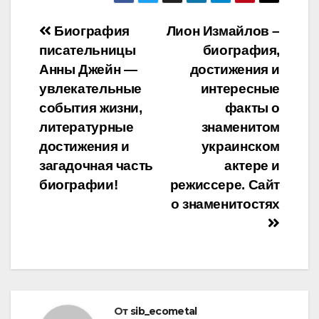
Навигация
Биография
Лион Измайлов –
писательницы
биография,
по
Анны Джейн —
достижения и
записям
увлекательные
интересные
события жизни,
факты о
литературные
знаменитом
достижения и
украинском
загадочная часть
актере и
биографии!
режиссере. Сайт
о знаменитостях
От
sib_ecometal