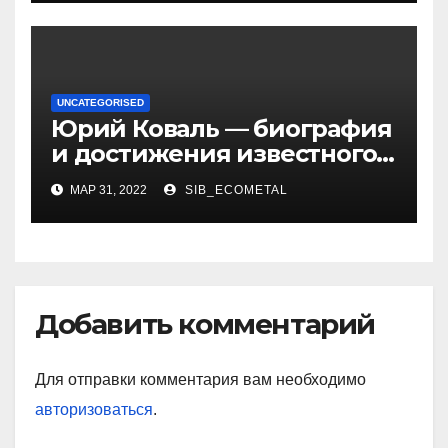
UNCATEGORISED
Юрий Коваль — биография
и достижения известного
украинского дизайнера
МАР 31, 2022
SIB_ECOMETAL
Добавить комментарий
Для отправки комментария вам необходимо
авторизоваться
.