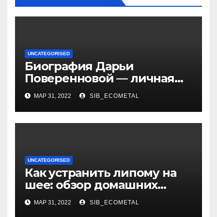
UNCATEGORISED
Биография Дарьи
Поверенновой — личная
жизнь, карьера и
МАР 31, 2022
SIB_ECOMETAL
достижения знаменитой
российской актрисы
UNCATEGORISED
Как устранить липому на
шее: обзор домашних
методов лечения
МАР 31, 2022
SIB_ECOMETAL