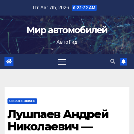
Перейти
Пт. Авг 7th, 2026
6:22:23 AM
к
содержимому
Мир автомобилей
АвтоГид
UNCATEGORISED
Лушпаев Андрей
Николаевич —