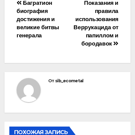
Навигация
Багратион
Показания и
биография
правила
по
достижения и
использования
записям
великие битвы
Веррукацида от
генерала
папиллом и
бородавок
От
sib_ecometal
ПОХОЖАЯ ЗАПИСЬ