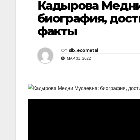
Кадырова Медни
р
l
а
биография, дос
a
в
факты
s
и
s
т
n
От
sib_ecometal
ь
i
МАР 31, 2022
k
i