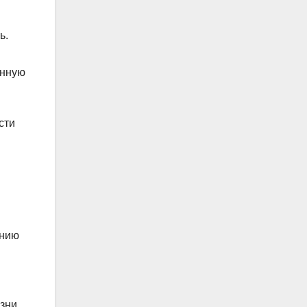
ь.
енную
сти
ению
изни