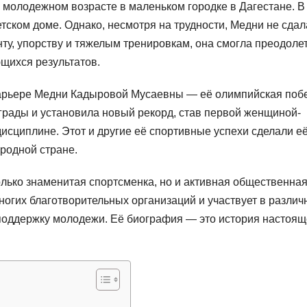
молодежном возрасте в маленьком городке в Дагестане. В
тском доме. Однако, несмотря на трудности, Медни не сдал
нту, упорству и тяжелым тренировкам, она смогла преодоле
щихся результатов.
арьере Медни Кадыровой Мусаевны — её олимпийская поб
грады и установила новый рекорд, став первой женщиной-
исциплине. Этот и другие её спортивные успехи сделали е
родной стране.
лько знаменитая спортсменка, но и активная общественна
ногих благотворительных организаций и участвует в различ
 поддержку молодежи. Её биография — это история настоящ