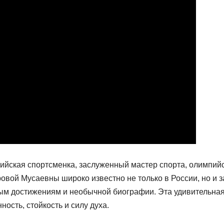
ийская спортсменка, заслуженный мастер спорта, олимпий
овой Мусаевны широко известно не только в России, но и з
ым достижениям и необычной биографии. Эта удивительна
сть, стойкость и силу духа.