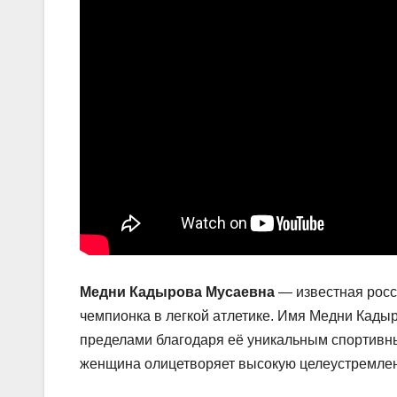
Медни Кадырова Мусаевна
— известная росс
чемпионка в легкой атлетике. Имя Медни Кадыр
пределами благодаря её уникальным спортивн
женщина олицетворяет высокую целеустремленно