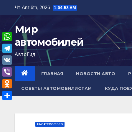
Перейти
Чт. Авг 6th, 2026
1:04:54 AM
к
содержимому
Мир
автомобилей
W
АвтоГид
h
T
a
e
V
ГЛАВНАЯ
НОВОСТИ АВТО
Р
t
l
K
V
s
e
СОВЕТЫ АВТОМОБИЛИСТАМ
КУДА ПОЕ
i
A
O
g
b
p
d
r
О
e
p
n
a
т
r
o
m
п
UNCATEGORISED
k