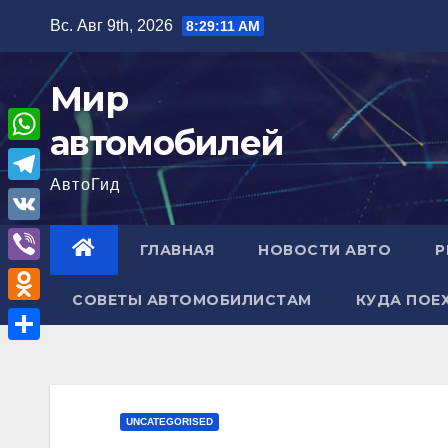
Перейти
Вс. Авг 9th, 2026
8:29:12 AM
к
содержимому
Мир
автомобилей
W
АвтоГид
h
T
a
e
V
ГЛАВНАЯ
НОВОСТИ АВТО
Р
t
l
K
V
s
e
СОВЕТЫ АВТОМОБИЛИСТАМ
КУДА ПОЕ
i
A
O
g
b
p
d
r
О
e
p
n
a
т
r
o
m
п
UNCATEGORISED
k