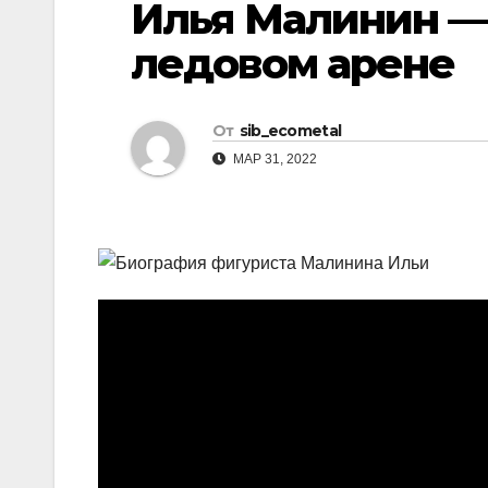
Илья Малинин — 
р
l
а
ледовом арене
a
в
s
и
От
sib_ecometal
s
т
МАР 31, 2022
n
ь
i
k
i