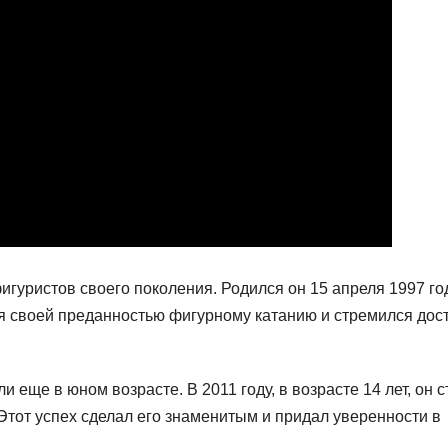
игуристов своего поколения. Родился он 15 апреля 1997 го
я своей преданностью фигурному катанию и стремился дос
еще в юном возрасте. В 2011 году, в возрасте 14 лет, он с
тот успех сделал его знаменитым и придал уверенности в