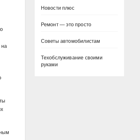
Новости плюс
Ремонт — это просто
го
Советы автомобилистам
 на
Техобслуживание своими
руками
о
рты
их
нным