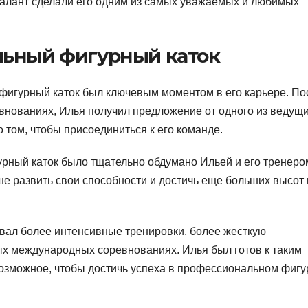
талант сделали его одним из самых уважаемых и любимых
льный фигурный каток
игурный каток был ключевым моментом в его карьере. По
внованиях, Илья получил предложение от одного из ведущ
 том, чтобы присоединиться к его команде.
рный каток было тщательно обдумано Ильей и его тренеро
ше развить свои способности и достичь еще больших высот 
вал более интенсивные тренировки, более жесткую
ых международных соревнованиях. Илья был готов к таким
возможное, чтобы достичь успеха в профессиональном фиг