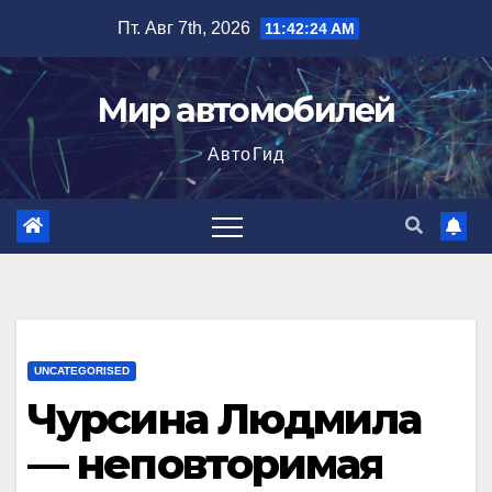
Перейти
Пт. Авг 7th, 2026
11:42:25 AM
к
содержимому
Мир автомобилей
АвтоГид
UNCATEGORISED
Чурсина Людмила
— неповторимая