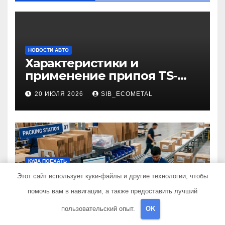
НОВОСТИ АВТО
Характеристики и
применение припоя TS-
99.35050
20 ИЮЛЯ 2026
SIB_ECOMETAL
КУДА ПОЕХАТЬ
Принципы организации
Этот сайт использует куки-файлы и другие технологии, чтобы
рабочих мест для упаковки
помочь вам в навигации, а также предоставить лучший
и комплектации товаров
17 ИЮЛЯ 2026
SIB_ECOMETAL
пользовательский опыт.
OK