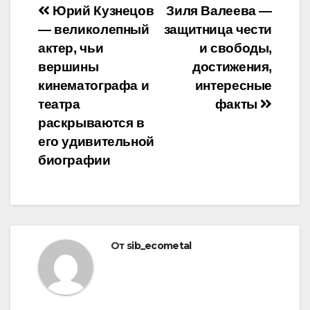
Навигация
Юрий Кузнецов
Зиля Валеева —
— великолепный
защитница чести
по
актер, чьи
и свободы,
записям
вершины
достижения,
кинематографа и
интересные
театра
факты
раскрываются в
его удивительной
биографии
От
sib_ecometal