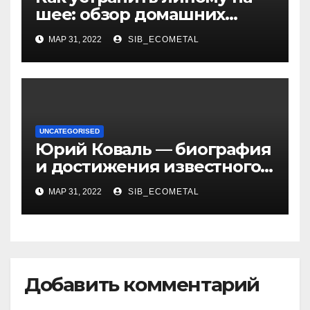
шее: обзор домашних
методов лечения
МАР 31, 2022
SIB_ECOMETAL
UNCATEGORISED
Юрий Коваль — биография
и достижения известного
украинского дизайнера
МАР 31, 2022
SIB_ECOMETAL
Добавить комментарий