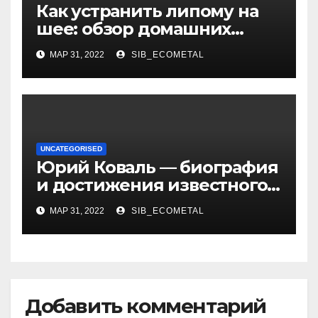
Как устранить липому на
шее: обзор домашних
методов лечения
МАР 31, 2022
SIB_ECOMETAL
UNCATEGORISED
Юрий Коваль — биография
и достижения известного
украинского дизайнера
МАР 31, 2022
SIB_ECOMETAL
Добавить комментарий