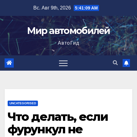
Перейти
Вс. Авг 9th, 2026
5:41:10 AM
к
содержимому
Мир автомобилей
АвтоГид
UNCATEGORISED
Что делать, если
фурункул не