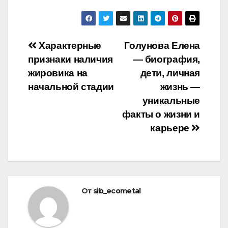
Навигация
Характерные
Голунова Елена
признаки наличия
— биография,
по
жировика на
дети, личная
записям
начальной стадии
жизнь —
уникальные
факты о жизни и
карьере
От
sib_ecometal