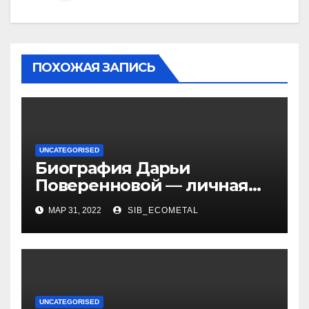
ПОХОЖАЯ ЗАПИСЬ
UNCATEGORISED
Биография Дарьи
Поверенновой — личная
жизнь, карьера и
МАР 31, 2022
SIB_ECOMETAL
достижения знаменитой
российской актрисы
UNCATEGORISED