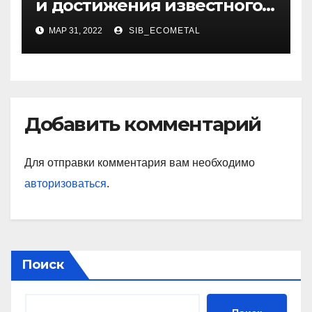
и достижения известного
украинского дизайнера
МАР 31, 2022
SIB_ECOMETAL
Добавить комментарий
Для отправки комментария вам необходимо
авторизоваться
.
Поиск