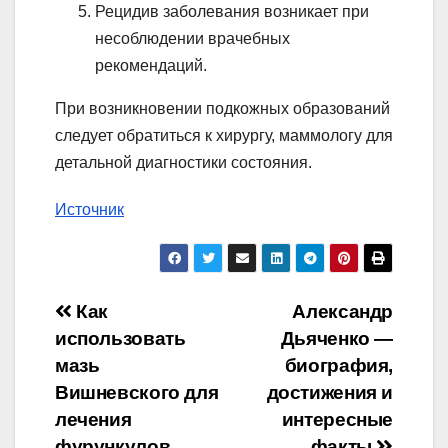
Рецидив заболевания возникает при
несоблюдении врачебных
рекомендаций.
При возникновении подкожных образований
следует обратиться к хирургу, маммологу для
детальной диагностики состояния.
Источник
Навигация
Как
Александр
использовать
Дьяченко —
по
мазь
биография,
записям
Вишневского для
достижения и
лечения
интересные
фурункулов
факты