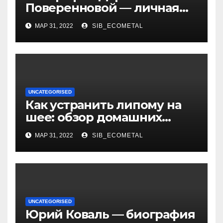
Поверенновой — личная
жизнь, карьера и
МАР 31, 2022
SIB_ECOMETAL
достижения знаменитой
российской актрисы
UNCATEGORISED
Как устранить липому на
шее: обзор домашних
методов лечения
МАР 31, 2022
SIB_ECOMETAL
UNCATEGORISED
Юрий Коваль — биография