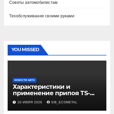
Советы автомобилистам
Техобслуживание своими руками
YOU MISSED
НОВОСТИ АВТО
Характеристики и
применение припоя TS-
99.35050
20 ИЮЛЯ 2026
SIB_ECOMETAL