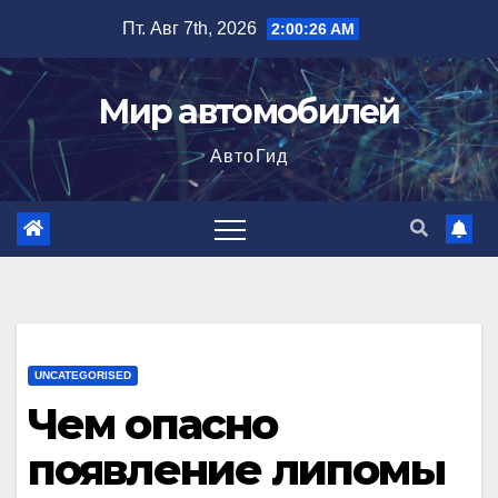
Перейти
Пт. Авг 7th, 2026
2:00:27 AM
к
содержимому
Мир автомобилей
АвтоГид
UNCATEGORISED
Чем опасно
появление липомы