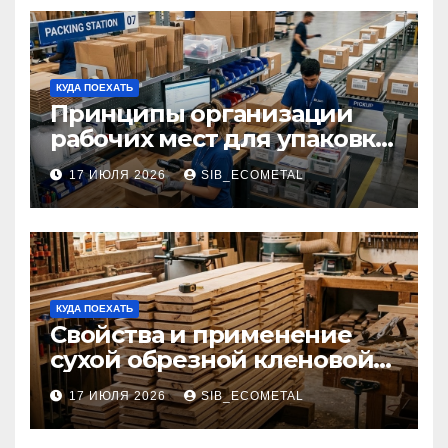
КУДА ПОЕХАТЬ
Принципы организации
рабочих мест для упаковки
и комплектации товаров
17 ИЮЛЯ 2026
SIB_ECOMETAL
КУДА ПОЕХАТЬ
Свойства и применение
сухой обрезной кленовой
доски в столярном деле
17 ИЮЛЯ 2026
SIB_ECOMETAL