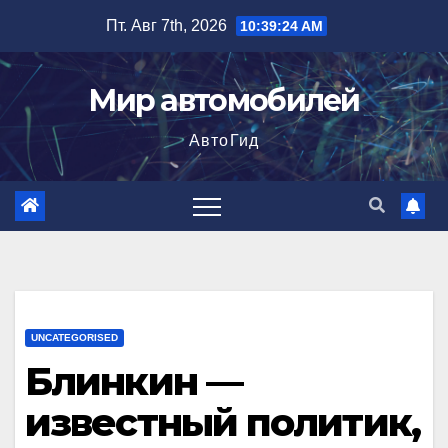
Перейти
Пт. Авг 7th, 2026
10:39:25 AM
к
содержимому
Мир автомобилей
АвтоГид
UNCATEGORISED
Блинкин —
известный политик,