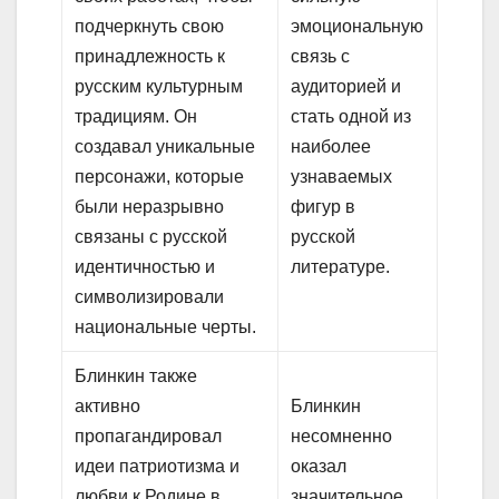
подчеркнуть свою
эмоциональную
принадлежность к
связь с
русским культурным
аудиторией и
традициям. Он
стать одной из
создавал уникальные
наиболее
персонажи, которые
узнаваемых
были неразрывно
фигур в
связаны с русской
русской
идентичностью и
литературе.
символизировали
национальные черты.
Блинкин также
активно
Блинкин
пропагандировал
несомненно
идеи патриотизма и
оказал
любви к Родине в
значительное