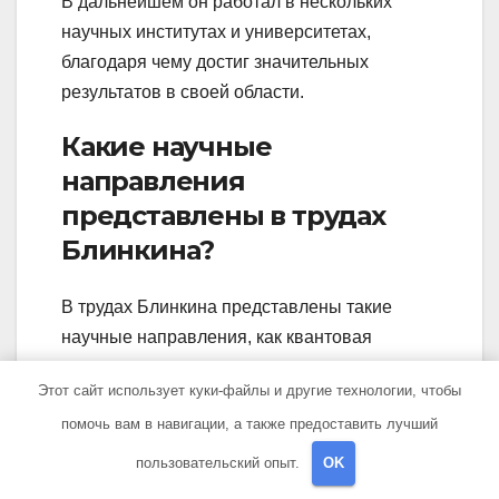
В дальнейшем он работал в нескольких
научных институтах и университетах,
благодаря чему достиг значительных
результатов в своей области.
Какие научные
направления
представлены в трудах
Блинкина?
В трудах Блинкина представлены такие
научные направления, как квантовая
механика, теория поля, теоретическая
Этот сайт использует куки-файлы и другие технологии, чтобы
физика, математическая физика и другие.
помочь вам в навигации, а также предоставить лучший
Кто такой Блинкин?
пользовательский опыт.
OK