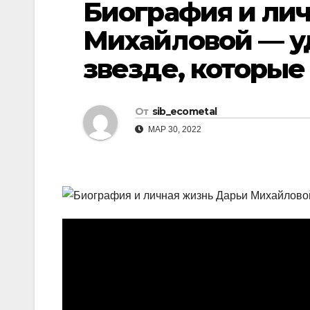
Биография и ли
р
l
а
Михайловой — у
a
в
звезде, которые
s
и
s
т
n
От
sib_ecometal
ь
i
МАР 30, 2022
k
i