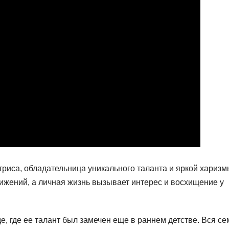
риса, обладательница уникального таланта и яркой харизм
ижений, а личная жизнь вызывает интерес и восхищение у
, где ее талант был замечен еще в раннем детстве. Вся се