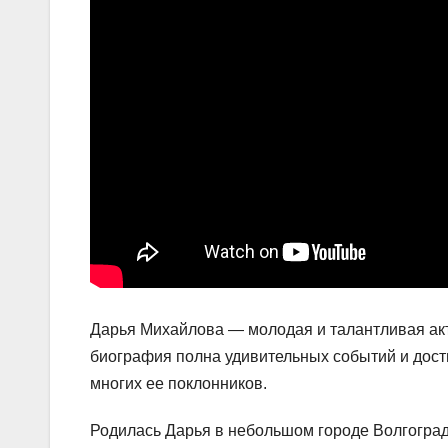
Дарья Михайлова — молодая и талантливая акт
биография полна удивительных событий и дост
многих ее поклонников.
Родилась Дарья в небольшом городе Волгограде