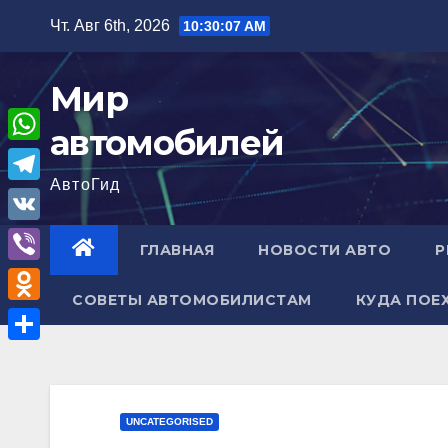
Перейти
Чт. Авг 6th, 2026
10:30:08 AM
к
содержимому
Мир
автомобилей
W
АвтоГид
h
T
a
e
V
ГЛАВНАЯ
НОВОСТИ АВТО
Р
t
l
K
V
s
e
СОВЕТЫ АВТОМОБИЛИСТАМ
КУДА ПОЕ
i
A
O
g
b
p
d
r
О
e
p
n
a
т
r
o
m
п
UNCATEGORISED
k