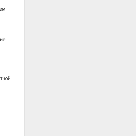
ием
ие.
стной