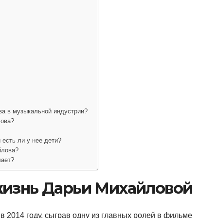
ва в музыкальной индустрии?
лова?
 есть ли у нее дети?
йлова?
лает?
жизнь Дарьи Михайловой
 2014 году, сыграв одну из главных ролей в фильме