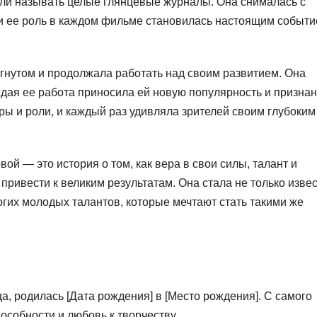
ли называть целые глянцевые журналы. Она снималась с
и ее роль в каждом фильме становилась настоящим событ
гнутом и продолжала работать над своим развитием. Она
ждая ее работа приносила ей новую популярность и признан
ы и роли, и каждый раз удивляла зрителей своим глубоким
й — это история о том, как вера в свои силы, талант и
привести к великим результатам. Она стала не только изве
огих молодых талантов, которые мечтают стать такими же
а, родилась [Дата рождения] в [Место рождения]. С самого
особности и любовь к творчеству.