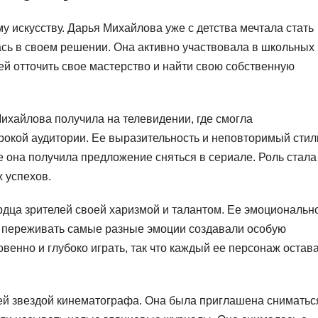
му искусству. Дарья Михайлова уже с детства мечтала стать
ась в своем решении. Она активно участвовала в школьных
 ей отточить свое мастерство и найти свою собственную
хайлова получила на телевидении, где смогла
рокой аудитории. Ее выразительность и неповторимый стил
 она получила предложение сняться в сериале. Роль стала
 успехов.
ца зрителей своей харизмой и талантом. Ее эмоционально
е переживать самые разные эмоции создавали особую
венно и глубоко играть, так что каждый ее персонаж остав
й звездой кинематографа. Она была приглашена сниматьс