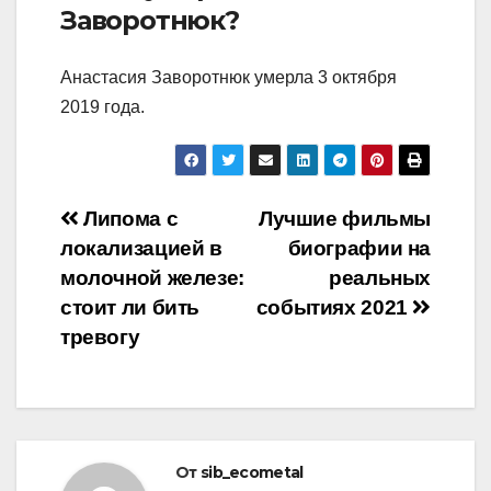
Заворотнюк?
Анастасия Заворотнюк умерла 3 октября
2019 года.
Навигация
Липома с
Лучшие фильмы
локализацией в
биографии на
по
молочной железе:
реальных
записям
стоит ли бить
событиях 2021
тревогу
От
sib_ecometal