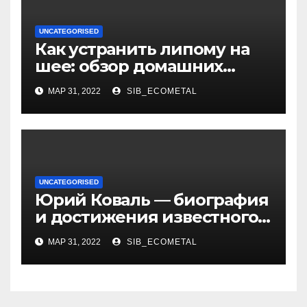
UNCATEGORISED
Как устранить липому на
шее: обзор домашних
методов лечения
МАР 31, 2022
SIB_ECOMETAL
UNCATEGORISED
Юрий Коваль — биография
и достижения известного
украинского дизайнера
МАР 31, 2022
SIB_ECOMETAL