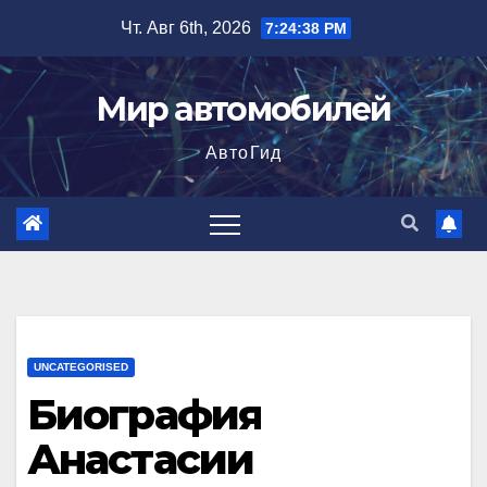
Перейти
Чт. Авг 6th, 2026
7:24:39 PM
к
содержимому
Мир автомобилей
АвтоГид
UNCATEGORISED
Биография
Анастасии