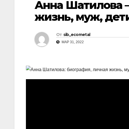
Анна Шатилова 
р
l
а
жизнь, муж, дет
a
в
s
и
От
sib_ecometal
s
т
МАР 31, 2022
n
ь
i
k
i