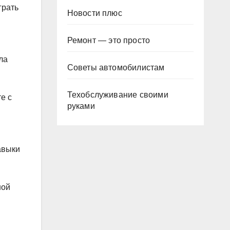
грать
Новости плюс
Ремонт — это просто
ла
Советы автомобилистам
Техобслуживание своими
е с
руками
авыки
ной