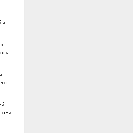
й из
 и
лась
и
его
ий.
овыми