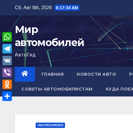
Перейти
Сб. Авг 8th, 2026
8:17:35 AM
к
содержимому
Мир
автомобилей
W
АвтоГид
h
T
a
e
V
ГЛАВНАЯ
НОВОСТИ АВТО
Р
t
l
K
V
s
e
СОВЕТЫ АВТОМОБИЛИСТАМ
КУДА ПОЕ
i
A
O
g
b
p
d
r
О
e
p
n
a
т
r
o
m
п
UNCATEGORISED
k