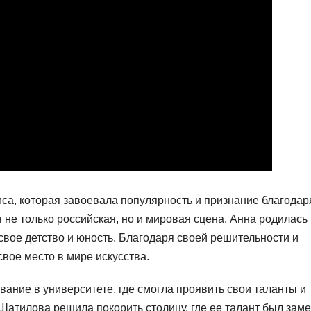
са, которая завоевала популярность и признание благодар
 не только российская, но и мировая сцена. Анна родилась
 свое детство и юность. Благодаря своей решительности и
свое место в мире искусства.
вание в университете, где смогла проявить свои таланты и
Шатилова решила покорить столицу, где ее талант был зам