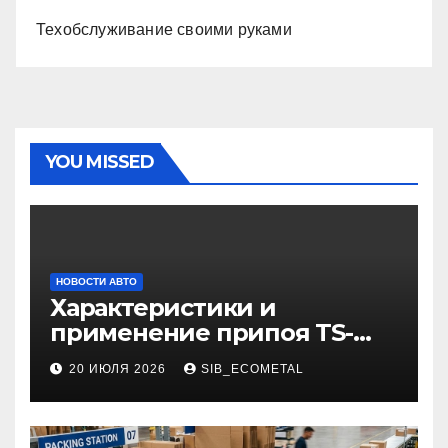
Техобслуживание своими руками
YOU MISSED
НОВОСТИ АВТО
Характеристики и
применение припоя TS-
99.35050
20 ИЮЛЯ 2026
SIB_ECOMETAL