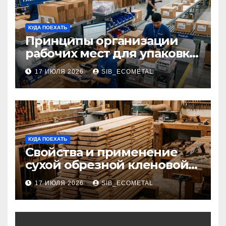
КУДА ПОЕХАТЬ
Принципы организации
рабочих мест для упаковки
и комплектации товаров
17 ИЮЛЯ 2026
SIB_ECOMETAL
КУДА ПОЕХАТЬ
Свойства и применение
сухой обрезной кленовой
доски в столярном деле
17 ИЮЛЯ 2026
SIB_ECOMETAL