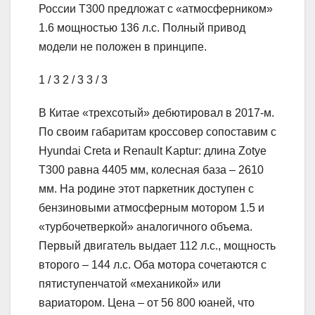
России T300 предложат с «атмосферником»
1.6 мощностью 136 л.с. Полный привод
модели не положен в принципе.
1
/ 3
2
/ 3
3
/ 3
В Китае «трехсотый» дебютировал в 2017-м.
По своим габаритам кроссовер сопоставим с
Hyundai Creta и Renault Kaptur: длина Zotye
T300 равна 4405 мм, колесная база – 2610
мм. На родине этот паркетник доступен с
бензиновыми атмосферным мотором 1.5 и
«турбочетверкой» аналогичного объема.
Первый двигатель выдает 112 л.с., мощность
второго – 144 л.с. Оба мотора сочетаются с
пятиступенчатой «механикой» или
вариатором. Цена – от 56 800 юаней, что