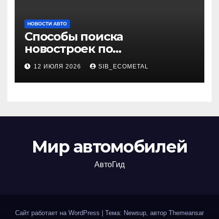
НОВОСТИ АВТО
Способы поиска
новостроек по
индивидуальным
12 ИЮЛЯ 2026
SIB_ECOMETAL
параметрам
Мир автомобилей
АвтоГид
Сайт работает на WordPress
|
Тема: Newsup, автор
Themeansar