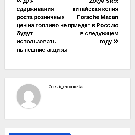
Навигация
Для
Zotye SR9:
сдерживания
китайская копия
по
роста розничных
Porsche Macan
записям
цен на топливо не
приедет в Россию
будут
в следующем
использовать
году
нынешние акцизы
От
sib_ecometal