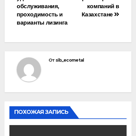
записям
обслуживания,
компаний в
проходимость и
Казахстане
варианты лизинга
От
sib_ecometal
ПОХОЖАЯ ЗАПИСЬ