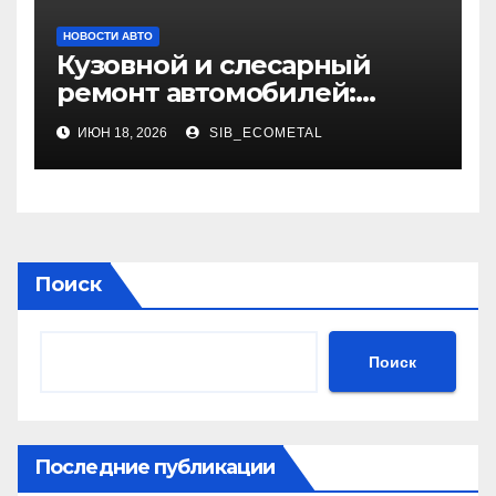
НОВОСТИ АВТО
Кузовной и слесарный
ремонт автомобилей:
использование
ИЮН 18, 2026
SIB_ECOMETAL
оригинальных запчастей и
сроки выполнения
Поиск
Поиск
Последние публикации