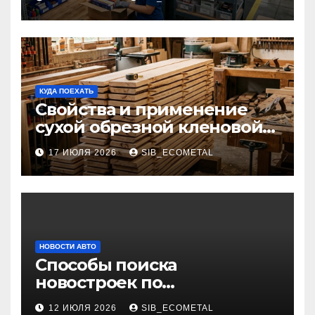
КУДА ПОЕХАТЬ
Свойства и применение
сухой обрезной кленовой
доски в столярном деле
17 ИЮЛЯ 2026
SIB_ECOMETAL
НОВОСТИ АВТО
Способы поиска
новостроек по
индивидуальным
12 ИЮЛЯ 2026
SIB_ECOMETAL