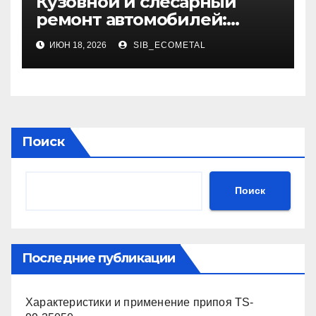
Кузовной и слесарный
ремонт автомобилей:
использование
ИЮН 18, 2026
SIB_ECOMETAL
оригинальных запчастей и
сроки выполнения
Поиск
Поиск
Последние публикации
Характеристики и применение припоя TS-