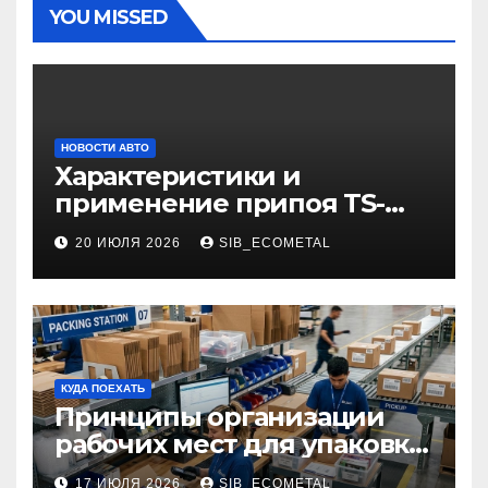
YOU MISSED
НОВОСТИ АВТО
Характеристики и
применение припоя TS-
99.35050
20 ИЮЛЯ 2026
SIB_ECOMETAL
КУДА ПОЕХАТЬ
Принципы организации
рабочих мест для упаковки
и комплектации товаров
17 ИЮЛЯ 2026
SIB_ECOMETAL