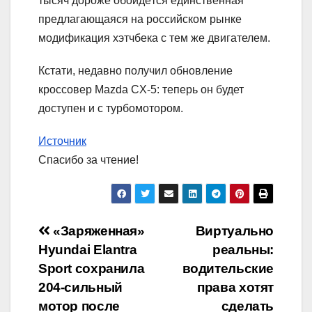
тысяч дороже обойдётся единственная
предлагающаяся на российском рынке
модификация хэтчбека с тем же двигателем.
Кстати, недавно получил обновление
кроссовер Mazda CX-5: теперь он будет
доступен и с турбомотором.
Источник
Спасибо за чтение!
Навигация
«Заряженная»
Виртуально
Hyundai Elantra
реальны:
по
Sport сохранила
водительские
записям
204-сильный
права хотят
мотор после
сделать