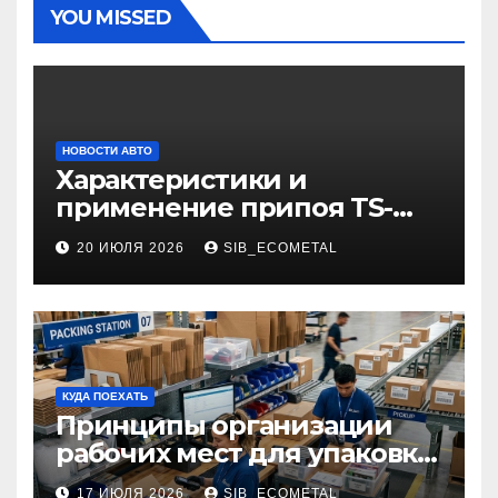
YOU MISSED
НОВОСТИ АВТО
Характеристики и
применение припоя TS-
99.35050
20 ИЮЛЯ 2026
SIB_ECOMETAL
КУДА ПОЕХАТЬ
Принципы организации
рабочих мест для упаковки
и комплектации товаров
17 ИЮЛЯ 2026
SIB_ECOMETAL