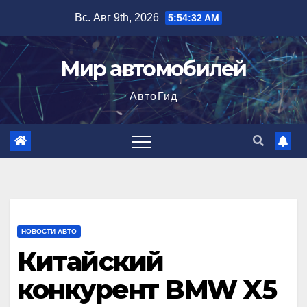
Перейти
Вс. Авг 9th, 2026
5:54:33 AM
к
содержимому
Мир автомобилей
АвтоГид
НОВОСТИ АВТО
Китайский
конкурент BMW X5