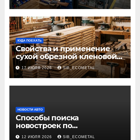
КУДА ПОЕХАТЬ
Свойства и применение
сухой обрезной кленовой
доски в столярном деле
17 ИЮЛЯ 2026
SIB_ECOMETAL
НОВОСТИ АВТО
Способы поиска
новостроек по
индивидуальным
12 ИЮЛЯ 2026
SIB_ECOMETAL