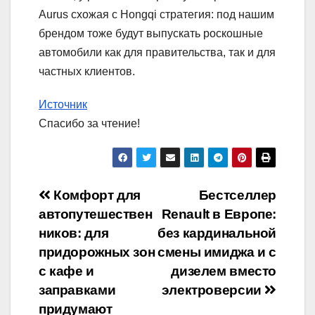
Aurus схожая с Hongqi стратегия: под нашим
брендом тоже будут выпускать роскошные
автомобили как для правительства, так и для
частных клиентов.
Источник
Спасибо за чтение!
Навигация
Комфорт для
Бестселлер
автопутешествен
Renault в Европе:
по
ников: для
без кардинальной
записям
придорожных зон
смены имиджа и с
с кафе и
дизелем вместо
заправками
электроверсии
придумают