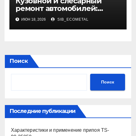
Кузовной и слесарный
ремонт автомобилей:
использование
ИЮН 18, 2026
SIB_ECOMETAL
оригинальных запчастей и
сроки выполнения
Поиск
Поиск
Последние публикации
Характеристики и применение припоя TS-